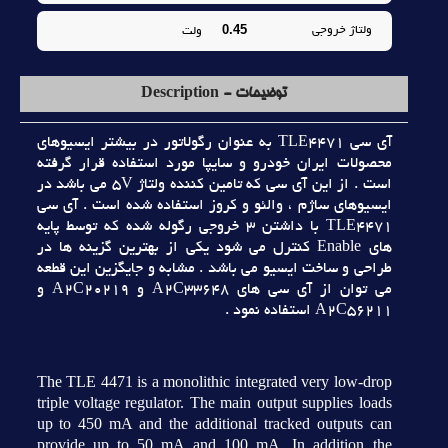
0.45
ولتاژ خروجي
ولت
توضیحات - Description
آي سي TLE4471 به عنوان رگولاتور در بيشتر ايسيوهاي
محصولات ايران خودرو و سايپا مورد استفاده قرار گرفته
است . از اين آي سي که تامين کننده ولتاژ 5V مي باشد در
ايسيوهاي ساژم ، والئو و کروز استفاده شده است . آي سي
TLE4471 با داشتن 3 خروجي رگوله شده که توسط پايه
هاي Enable کنترل مي شود يکي از بهترين گزينه ها در
طراحي و ساخت ايسيو مي باشد . مشابه و جايگزين اين قطعه
مي توان از آي سي هاي A2C33648 و A2C20219 و
A2C56211 استفاده نمود .
The TLE 4471 is a monolithic integrated very low-drop
triple voltage regulator. The main output supplies loads
up to 450 mA and the additional tracked outputs can
provide up to 50 mA and 100 mA. In addition the