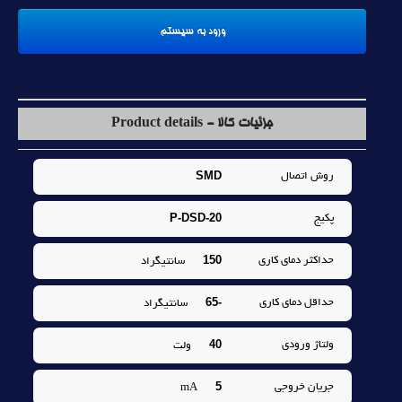
جزئیات کالا - Product details
SMD
روش اتصال
P-DSD-20
پکيج
150
حداکثر دماي کاري
سانتيگراد
-65
حداقل دماي کاري
سانتيگراد
40
ولتاژ ورودي
ولت
5
جريان خروجي
mA