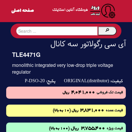
فروشگاه آنلاین اسکایتک
آی سی رگولاتور سه کانال
TLE4471G
monolithic integrated very low-drop triple voltage
regulator
P-DSO-20
ORIGINAL(distributor)
کیفیت:
پکیج:
4,041,000
قیمت تک فروشی
ریال
3,831,000
(10 به بالا)
قیمت عمده
ریال
3,755,400
ریال
(100 به بالا)
قیمت ویژه