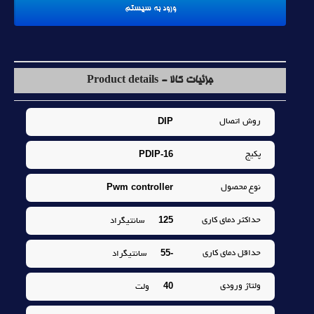
جزئیات کالا - Product details
DIP
روش اتصال
PDIP-16
پکيج
Pwm controller
نوع محصول
125
حداکثر دماي کاري
سانتيگراد
-55
حداقل دماي کاري
سانتيگراد
40
ولتاژ ورودي
ولت