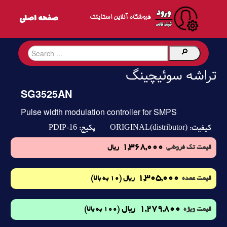
فروشگاه آنلاین اسکایتک
تراشه سوئیچینگ
SG3525AN
Pulse width modulation controller for SMPS
PDIP-16
ORIGINAL(distributor)
کیفیت:
پکیج:
1,368,000
قیمت تک فروشی
ریال
1,305,000
(10 به بالا)
قیمت عمده
ریال
1,279,800
ریال
(100 به بالا)
قیمت ویژه