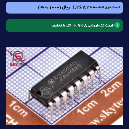
1,267,200
ریال
(1000 به بالا)
قیمت فوق العاده
0.708
تتر با تخفیف
قیمت تک فروشی