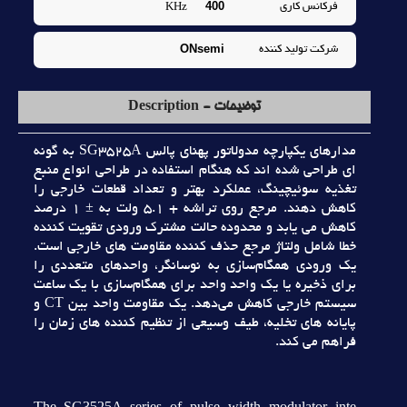
400
فرکانس کاري
KHz
ONsemi
شرکت توليد کننده
توضیحات - Description
مدارهاي يکپارچه مدولاتور پهناي پالس SG3525A به گونه
اي طراحي شده اند که هنگام استفاده در طراحي انواع منبع
تغذيه سوئيچينگ، عملکرد بهتر و تعداد قطعات خارجي را
کاهش دهند. مرجع روي تراشه + 5.1 ولت به ± 1 درصد
کاهش مي يابد و محدوده حالت مشترک ورودي تقويت کننده
خطا شامل ولتاژ مرجع حذف کننده مقاومت هاي خارجي است.
يک ورودي همگام‌سازي به نوسانگر، واحدهاي متعددي را
براي ذخيره يا يک واحد واحد براي همگام‌سازي با يک ساعت
سيستم خارجي کاهش مي‌دهد. يک مقاومت واحد بين CT و
پايانه هاي تخليه، طيف وسيعي از تنظيم کننده هاي زمان را
فراهم مي کند.
The SG3525A series of pulse width modulator inte