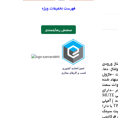
فهرست تخفیفات ویژه
سنجش رضایتمندی
ل‌هاي کلاس D، ساخته شده با تراشه پيشرفته TPA3116، داراي ولوم و هيت سينک‌خنک کننده IC، ولتاژ ورودي
افه و کاهش ولتاژ، دما،
بلندگوها 4 تا 8 اهم و ورودي منبع تغذيه به صورت ترمينال -ويژگي‌هاي فني برد آمپلي فاير 100 وات -ماژول
TPA31 مدل XH-M189 Module -ولتاژ ورودي کاري 5 ولت DC تا 24V DD ( پيشنهاد شده
) -فرکانس کاري فول رنج از 20Hz تا 20KHz -حداکثر توان خروجي : 100 وات RMS -نوع خروجي: دو کانال استريو 50 وات سمت
د Amplifier board: طول 8.4 * عرض 5.1 * ارتفاع 2.9 سانتي متر -داراي
بازده بيش از 90% و بهره گيري از مدولاسيون ديجيتال جلوگيري کننده از تداخلات AM -داراي شستي در پتانسيومتر جهت ايجاد حالت خاموشي MUTE
 صد نويز و ضد شوک -ولتاژ تغذيه مناسب 24 ولت 5 آمپر ( هيچ گاه ورودي بالاتر از 24V نباشد ) آمپلي
فاير ديجيتال High efficiency سيستم صوتي استريو 100W اين ماژول آمپلي فاير از گروه کلاس D ساخته شده با تراشه پيشرفته TPA3116D2 با دارا
 کانکتور، ورودي به صورت کانکتور مادگي AUX روبردي و کانکتور 3 پين، هيت سينک
نويز با پوشش فرکانسي