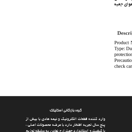
 گرمابر ( هيت سينک ) و استفاده از فن 8*8 جهت تهويه هواي جعبه
Descri
Product 
Type: Dua
protecti
Precautio
check car
گروه بازرگانی اسکایتک
وارد كننده قطعات الکترونیک و نیمه هادی با بیش از
پنج سال تجربه افتخار دارد با عرضه محصولات اصلی ،
با كیفیت و استاندارد جهت ارج نهادن به سلیقه توزیع