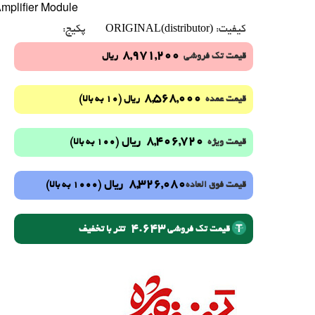
mplifier Module
ORIGINAL(distributor)
کیفیت:
پکیج:
8,971,200
قیمت تک فروشی
ریال
8,568,000
(10 به بالا)
قیمت عمده
ریال
8,406,720
ریال
(100 به بالا)
قیمت ویژه
8,326,080
ریال
(1000 به بالا)
قیمت فوق العاده
4.643
تتر با تخفیف
قیمت تک فروشی