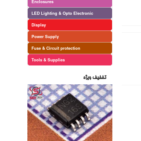
Enclosures
LED Lighting & Opto Electronic
Display
Power Supply
Fuse & Circuit protection
Tools & Supplies
تخفیف ویژه