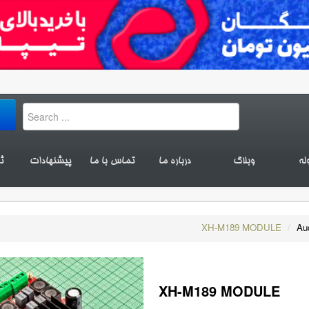
له
وبلاگ
درباره ما
تماس با ما
پیشنهادات
ث
XH-M189 MODULE
/
Au
XH-M189 MODULE