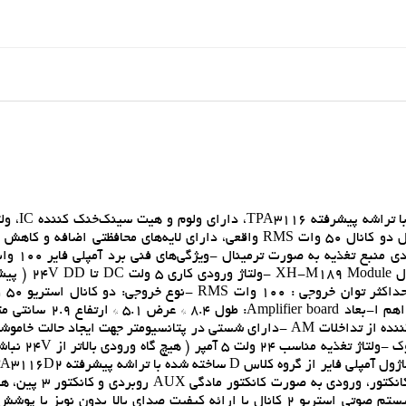
برد آمپلي فاير ديجيتال از گروه ماژو
بازه‌ي 5V DC تا 24 ولت DC مستقيم، توان خروجي استريو شامل دو کانال 50 وات RMS واقعي، داراي لايه‌هاي محافظتي اض
اتصال کوتاه و DC detection، خروجي 
آمپلي فاير کلاس D ساخته شده با تراشه چيپ 16D2
ولتاژ 24 ولت 
راست و 50 وات سمت چپ ا-مپدانس خروجي اسپيکرها: 4 تا 8 اهم ا-بعا
و محافظت در برابر اتصال کوتاه اسپيکر، طراحي
بودن تمامي موارد از جمله ولوم، ترمينال هاي ورودي و خروجي و
خنک کننده يک ماژول آماده و کامل بسيار مناسب جهت ساخت سيستم صوتي استريو 2 کانال با ارائه کيفيت صداي بالا بدون 