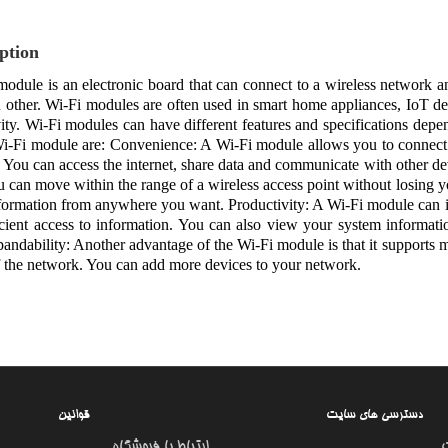
ption
odule is an electronic board that can connect to a wireless network a
 other. Wi-Fi modules are often used in smart home appliances, IoT dev
ity. Wi-Fi modules can have different features and specifications dep
i-Fi module are: Convenience: A Wi-Fi module allows you to connect 
. You can access the internet, share data and communicate with other d
ou can move within the range of a wireless access point without losing y
formation from anywhere you want. Productivity: A Wi-Fi module can im
cient access to information. You can also view your system informat
pandability: Another advantage of the Wi-Fi module is that it supports 
f the network. You can add more devices to your network.
دسترسی های سایت
قوانین
ارتباط با فروشگاه