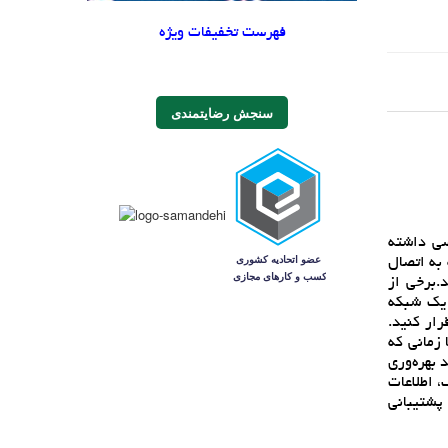
فهرست تخفیفات ویژه
سنجش رضایتمندی
سي داشته
 و ساير ابزارهايي که به اتصال
.برخي از
 کابل به يک شبکه
رار کنيد.
تا زماني که
هيد، به اطلاعات دسترسي داشته باشيد. بهره وري: يک ماژول Wi-Fi مي‌تواند بهره‌وري
، اطلاعات
دين کاربر و دستگاه پشتيباني