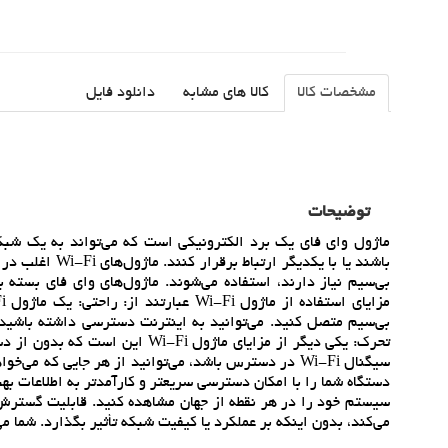
مشخصات کالا
کالا های مشابه
دانلود فایل
توضیحات
ماژول واي فاي يک برد الکترونيکي است که مي‌تواند به يک شبک
بي‌سيم نياز دارند، استفاده مي‌شوند. ماژول‌هاي واي فاي بسته
بي‌سيم متصل کنيد. مي‌توانيد به اينترنت دسترسي داشته باشيد، د
تحرک: يکي ديگر از مزاياي ماژول
دستگاه شما را با امکان دسترسي سريعتر و کارآمدتر به اطلاعات بهبو
مي‌کند، بدون اينکه بر عملکرد يا کيفيت شبکه تأثير بگذارد. شما م