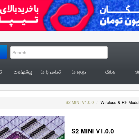
له
وبلاگ
درباره ما
تماس با ما
پیشنهادات
ث
S2 MINI V1.0.0
/
Wireless & RF Modu
S2 MINI V1.0.0