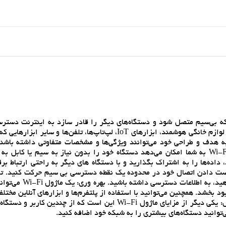
ه بي‌سيم متصل شود و دستگاه‌هاي ديگر را قادر سازد به اينترنت دستر
باشند يا با يکديگر ارتباط برقرار کنند. ماژول‌هاي Wi-Fi اغلب در لوازم خانگي هوشمند، ابزارهاي IoT، لپ‌تاپ‌ها، تلفن‌ها
 به هدف و طراحي خود مي‌توانند ويژگي‌ها و مشخصات متفاوتي داشته باشند
مزاياي استفاده از ماژول Wi-Fi عبارتند از: راحتي: يک ماژول Wi-Fi به شما امکان مي‌دهد دستگاه خود را بدون نياز به سيم يا
اده‌ها را به اشتراک بگذاريد و با دستگاه هاي ديگر به راحتي ارتباط برق
 Wi-Fi اين است که بدون از دست دادن اتصال خود در محدوده يک نقطه دسترسي بي سيم حرکت کنيد. 
سيگنال Wi-Fi در دسترس باشد، مي‌توانيد از هر جايي که مي‌خوا
د بخشد. همچنين مي‌توانيد با استفاده از پلتفرم‌ها و ابزارهاي آنلاين مختلف
سيستم خود را در هر نقطه از جهان مشاهده کنيد. قابليت گسترش: يکي ديگر از مزاياي ماژول Wi-Fi اين است که از چن
ي‌توانيد دستگاه‌هاي بيشتري را به شبکه خود اضافه کنيد.