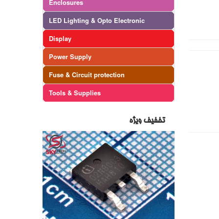
Enclosures
LED Lighting & Opto Electronic
Display
Power Supply
Fuse & Circuit protection
Tools & Supplies
تخفیف ویژه