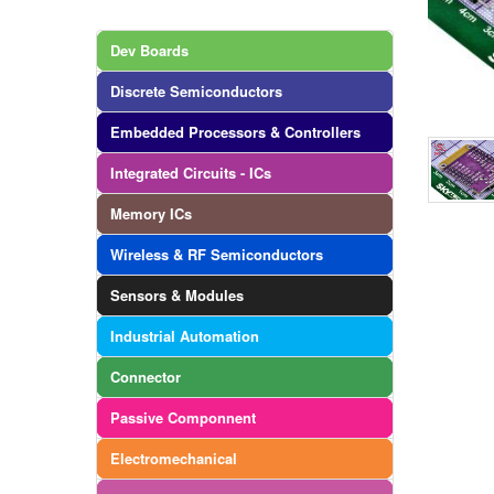
Dev Boards
Discrete Semiconductors
Embedded Processors & Controllers
Integrated Circuits - ICs
Memory ICs
Wireless & RF Semiconductors
Sensors & Modules
Industrial Automation
Connector
Passive Componnent
Electromechanical