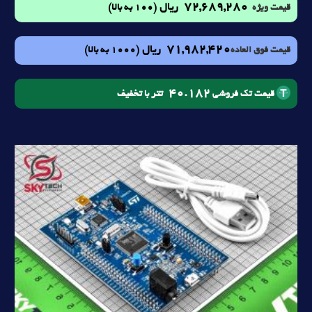
72,689,280
ریال
(100 به بالا)
قیمت ویژه
71,982,420
ریال
(1000 به بالا)
قیمت فوق العاده
40.182
تتر با تخفیف
قیمت تک فروشی