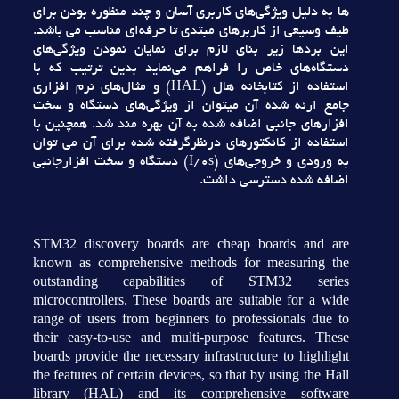
ها به دليل ويژگي‌هاي کاربري آسان و چند منظوره بودن براي
طيف وسيعي از کاربرهاي مبتدي تا حرفه‌اي مناسب مي باشد.
اين بردها زير بناي لازم براي نمايان نمودن ويژگي‌هاي
دستگاه‌هاي خاص را فراهم مي‌نمايد بدين ترتيب که با
استفاده از کتابخانه هال (HAL) و مثال‌هاي نرم افزاري
جامع ارئه شده آن ميتوان از ويژگي‌هاي دستگاه و سخت
افزارهاي جانبي اضافه شده به آن بهره مند شد. همچنين با
استفاده از کانکتورهاي درنظرگرفته شده براي آن مي توان
به ورودي و خروجي‌هاي (I/0s) دستگاه و سخت افزارجانبي
اضافه شده دسترسي داشت.
STM32 discovery boards are cheap boards and are
known as comprehensive methods for measuring the
outstanding capabilities of STM32 series
microcontrollers. These boards are suitable for a wide
range of users from beginners to professionals due to
their easy-to-use and multi-purpose features. These
boards provide the necessary infrastructure to highlight
the features of certain devices, so that by using the Hall
library (HAL) and its comprehensive software