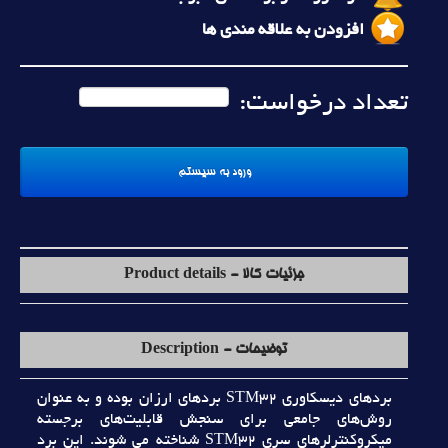
افزودن به علاقه مندی ها
تعداد درخواست:
جزئیات کالا - Product details
توضیحات - Description
بردهاي ديسکاوري STM32 بردهاي ارزان بوده و به عنوان
روش‌هاي جامعي براي سنجش قابليت‌هاي برجسته
ميکروکنترلرهاي سري STM32 شناخته مي شوند. اين برد