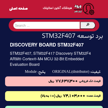
فروشگاه آنلاین اسکایتک
برد توسعه STM32F407
DISCOVERY BOARD STM32F407
STM32F407, STM32F417 Discovery STM32F4
ARM® Cortex®-M4 MCU 32-Bit Embedded
Evaluation Board
Module
ORIGINAL(distributor)
کیفیت:
پکیج:
77,637,300
قیمت تک فروشی
ریال
74,103,000
(10 به بالا)
قیمت عمده
ریال