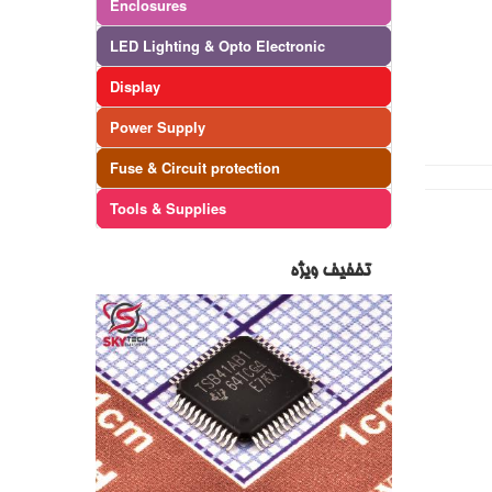
Enclosures
LED Lighting & Opto Electronic
Display
Power Supply
Fuse & Circuit protection
Tools & Supplies
تخفیف ویژه