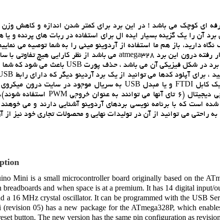
فه اي کوچک مي باشد ! در اين برد براي کمتر شدن اندازه و کاهش وزن 
 اندک اين برد آن را يک گزينه بسيار ايده ال براي استفاده در ربات هاي پرنده و يا 
گاه داريد، باز هم ما استفاده از آردوينو ميني را به شما توصيه مي نماييم
اندازه کوچک و قيمت اندک آن با توجه به اينکه ميکروکنترلر به کار رفته درون اين برد atmega328 مي باشد از نظر کاراي
آردوينو که چيپ آنها atmega328 مي باشد، ندارد. تنها تفاوت اين برد در شکل فيزيکي آن مي باشد ، ح
به عنوان پراگرامر استفاده کنيد و يا اينکه کد خود را از طريق يک کابل FTDI و يا مبدل USB به سريال موجود در س
شده است که با برنامه نويسي بردهاي آردوينو آشنايي دارند و مي خوهند 
به راحتي مي توانيد از آن در توليدات نهايي و محصولات تجاري خود نيز از آ
ption
no Mini is a small microcontroller board originally based on the AT
n breadboards and when space is at a premium. It has 14 digital input/
nd a 16 MHz crystal oscillator. It can be programmed with the USB Ser
(revision 05) has a new package for the ATmega328P, which enables a
eset button. The new version has the same pin configuration as revisi