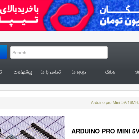
له
وبلاگ
درباره ما
تماس با ما
پیشنهادات
ث
Arduino pro Mini 5V/16MH
ARDUINO PRO MINI 5