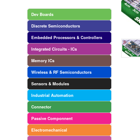
Dev Boards
Discrete Semiconductors
Embedded Processors & Controllers
Integrated Circuits - ICs
Memory ICs
Wireless & RF Semiconductors
Sensors & Modules
Industrial Automation
Connector
Passive Componnent
Electromechanical