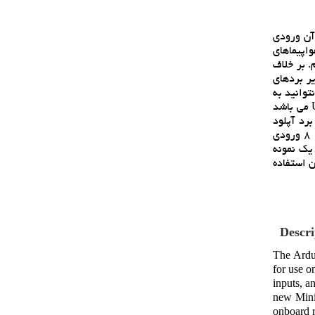
آن ورودي
هواپيماهاي
. بر خلاف
ي هيچ تفاوتي با ساير بردهاي
ذف پورت USB باعث مي شود که شما نتوانيد به
سادگي ساير برد هاي آردوينو کدهاي خود را بر روي برد آپلود نماييد ، براي آپلود کدها مي توانيد از يک برد آردينو ديگر که داراي رابط USB مي باشد
ايت درون ميکروي برد آپلود
نماييد. اين برد مشابه برد آردوينو نانو داراي 14 ورودي و خروجي ديجيتال (6 تاي آنها مي توانند به عنوان خروجي PWM استفاده شوند)، 8 ورودي
يک نمونه
ن استفاده
Descri
The Ardui
for use o
inputs, a
new Mini 
onboard r