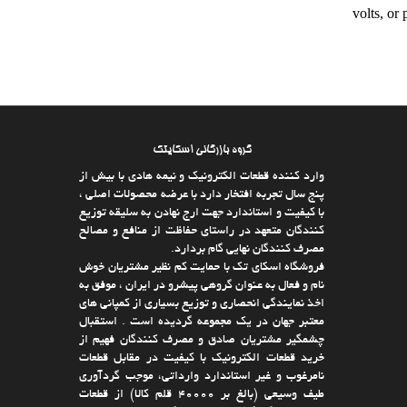
volts, or
گروه بازرگانی اسکایتک
وارد كننده قطعات الکترونیک و نیمه هادی با بیش از
پنج سال تجربه افتخار دارد با عرضه محصولات اصلی ،
با كیفیت و استاندارد جهت ارج نهادن به سلیقه توزیع
كنندگان متعهد در راستای حفاظت از منافع و مصالح
مصرف كنندگان نهایی گام بردارد.
فروشگاه اسکای تک با حمایت كم نظیر مشتریان خوش
نام و فعال به عنوان گروهی پیشرو در ایران ، موفق به
اخذ نمایندگی انحصاری و توزیع بسیاری از كمپانی های
معتبر جهان در یك مجموعه گردیده است . استقبال
چشمگیر مشتریان صادق و مصرف كنندگان فهیم از
خرید قطعات الکترونیک با كیفیت در مقابل قطعات
نامرغوب و غیر استاندارد وارداتی، موجب گردآوری
طیف وسیعی (بالغ بر 40000 قلم كالا)‌ از قطعات