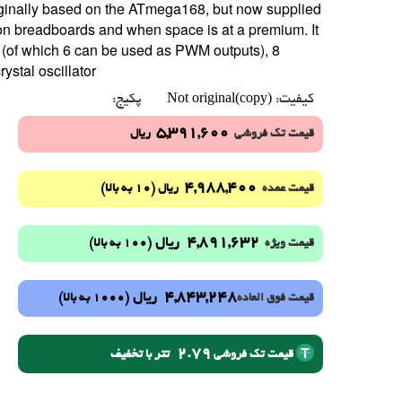
riginally based on the ATmega168, but now supplied
 on breadboards and when space is at a premium. It
ns (of which 6 can be used as PWM outputs), 8
stal oscillator.
Not original(copy)
کیفیت:
پکیج:
5,391,600
قیمت تک فروشی
ریال
4,988,400
(10 به بالا)
قیمت عمده
ریال
4,891,632
ریال
(100 به بالا)
قیمت ویژه
4,843,248
ریال
(1000 به بالا)
قیمت فوق العاده
2.79
تتر با تخفیف
قیمت تک فروشی