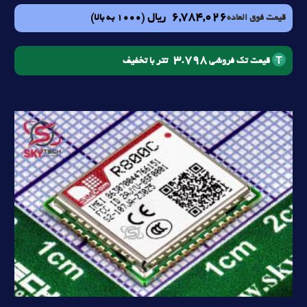
6,784,026
ریال
(1000 به بالا)
قیمت فوق العاده
3.798
تتر با تخفیف
قیمت تک فروشی