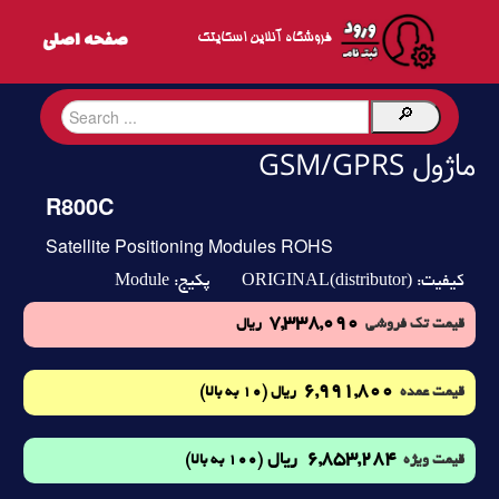
فروشگاه آنلاین اسکایتک
ماژول GSM/GPRS
R800C
Satellite Positioning Modules ROHS
Module
ORIGINAL(distributor)
کیفیت:
پکیج:
7,338,090
قیمت تک فروشی
ریال
6,991,800
(10 به بالا)
قیمت عمده
ریال
6,853,284
ریال
(100 به بالا)
قیمت ویژه