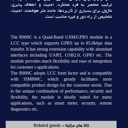
ترکيب منحصر به فرد عملکرد، امنيت و انعطاف پذيري،
ماژول براي بسياري از کاربردها، مانند متر هوشمند، امنيت،
تشخيص از راه دور و غيره مناسب است.
The R800C is a Quad-Band GSM/GPRS module in a
LCC type which supports GPRS up to 85.6kbps data
transfer. It has strong extension capability with abundant
interfaces including UART, USB2.0, GPIO etc. The
module provides much flexibility and ease of integration
for customer s applications.
The R800C adopts LCC form factor and is compatible
with SIM800C, which greatly facilitates more
compatible product design for the customer needs. Due
to the unique combination of performance, security and
flexibility, the module is ideally suited for many
applications, such as smart meter, security, remote
diagnostics etc.
کالا های مرتبط - Related goods