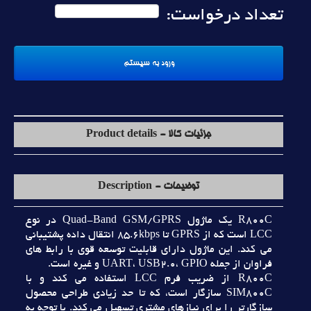
تعداد درخواست:
جزئیات کالا - Product details
توضیحات - Description
R800C يک ماژول Quad-Band GSM/GPRS در نوع
LCC است که از GPRS تا 85.6kbps انتقال داده پشتيباني
مي کند. اين ماژول داراي قابليت توسعه قوي با رابط هاي
فراوان از جمله UART، USB2.0، GPIO و غيره است.
R800C از ضريب فرم LCC استفاده مي کند و با
SIM800C سازگار است، که تا حد زيادي طراحي محصول
سازگارتر را براي نيازهاي مشتري تسهيل مي کند. با توجه به