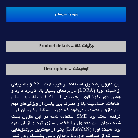
جزئیات کالا - Product details
توضیحات - Description
اين ماژول به دليل استفاده از چيپ SX1268 و پشتيباني
از شبکه لورا (LORA) در بردهاي بسيار بالا کاربرد دارد و
همين طور نفوذ قوي، پشتيباني از CAD، دريافت و ارسال
اطلاعات، حساسيت بالا و مصرف برق پايين از ويژگي‌هاي مهم
اين ماژول محسوب مي‌شود که مورد استقبال کاربران قرار
گرفته است. برد SMD استفاده شده در اين ماژول باعث
شده بتوان اين محصول را شخصي سازي کرد و از آن بهره
برد. شبکه لورا (LoRaWAN) يکي از مهمترين پروتکل‌هايي
است که از مسافت هاي بالا با توان پايين پشتيباني مي کند.