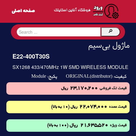
فروشگاه آنلاین اسکایتک
ماژول بی‌سیم
E22-400T30S
SX1268 433/470MHz 1W SMD WIRELESS MODULE
Module
ORIGINAL(distributor)
کیفیت:
پکیج:
23,170,200
قیمت تک فروشی
ریال
22,074,000
(10 به بالا)
قیمت عمده
ریال
21,635,520
ریال
(100 به بالا)
قیمت ویژه