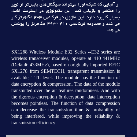
از آنجايي که شبکه لورا مي‌تواند سيگنال‌هاي پايين‌تر از نويز
را منتشر و بازيابي کند، اين تکنولوژي در اينترنت اشياء
بسيار کاربرد دارد. اين ماژول در فرکانس 433 مگاهرتز کار
مي کند و محدوده فرکانسي 410 ~493 مگاهرتز را پوشش
مي هد.
SX1268 Wireless Module E32 Series --E32 series are
wireless transceiver modules, operate at 410-441MHz
(Default: 433MHz), based on originally imported RFIC
SX1278 from SEMTECH, transparent transmission is
available, TTL level. The module has the function of
data encryption & compression. The data of the module
transmitted over the air features randomness. And with
the rigorous encryption & decryption, data interception
becomes pointless. The function of data compression
can decrease the transmission time & probability of
being interfered, while improving the reliability &
transmission efficiency