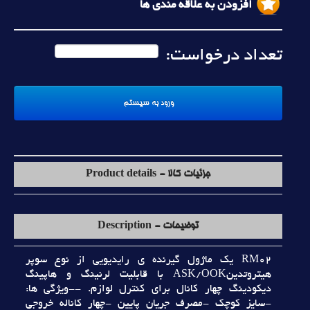
افزودن به علاقه مندی ها
تعداد درخواست:
جزئیات کالا - Product details
توضیحات - Description
RM02 يک ماژول گيرنده ي رايديويي از نوع سوپر
هيتروتدينASK/OOK با قابليت لرنينگ و هاپينگ
ديکودينگ چهار کانال براي کنترل لوازم. --ويژگي ها:
-سايز کوچک -مصرف جريان پايين -چهار کاناله خروجي