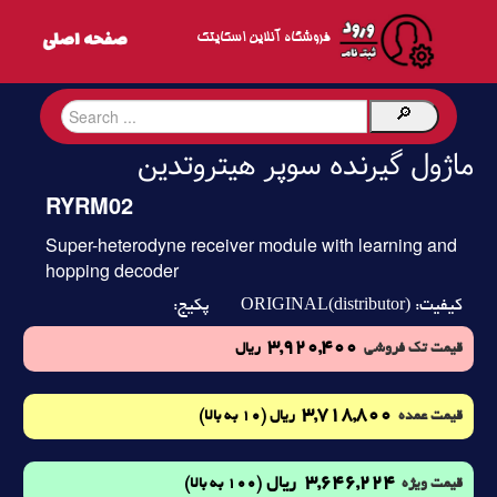
فروشگاه آنلاین اسکایتک
ماژول گيرنده سوپر هيتروتدين
RYRM02
Super-heterodyne receiver module with learning and
hopping decoder
ORIGINAL(distributor)
کیفیت:
پکیج:
3,920,400
قیمت تک فروشی
ریال
3,718,800
(10 به بالا)
قیمت عمده
ریال
3,646,224
ریال
(100 به بالا)
قیمت ویژه