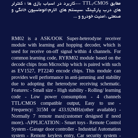
مطابق TTL/CMOS --کاربرد در اسباب بازي ها ؛ کنترلر
هاي درب پارکينگ ،سيستم هاي الارم؛اتوماسيون خانگي و
صنعتي ،امنيت خودرو و ...
RM02 is a ASK/OOK Super-heterodyne receiver
module with learning and hopping decoder, which is
used for receive on-off signal within 4 channels. For
common learning code, RYRM02 module based on the
decode chips from Microchip which is paired with such
as EV1527, PT2240 encode chips. This module can
provides well performance in anti-jamming and stability
due to adopting the heterodyne receiving schematic.
Features: - Small size - High stability - Rolling/ learning
code - Low power consumption - 4 channels
TTL/CMOS compatible output, Easy to use -
Frequency: 315M or 433.92MHz(other available) -
Normally 7 remote max(customer designed if need
more). -APPLICATION: - Smart toys - Remote Control
System - Garage door controller - Industrial Automation
system - Remote keyless entry, Car security system -