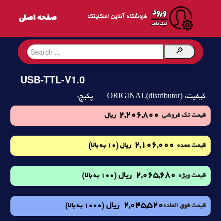
فروشگاه آنلاین اسکایتک
USB-TTL-V1.0
ORIGINAL(distributor)
کیفیت:
پکیج:
2,206,800
قیمت تک فروشی
ریال
2,106,000
(10 به بالا)
قیمت عمده
ریال
2,065,680
ریال
(100 به بالا)
قیمت ویژه
2,045,520
ریال
(1000 به بالا)
قیمت فوق العاده