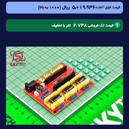
5,019,936
ریال
(1000 به بالا)
قیمت فوق العاده
2.748
تتر با تخفیف
قیمت تک فروشی