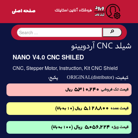
فروشگاه آنلاین اسکایتک
شیلد CNC آردویینو
NANO V4.0 CNC SHILED
CNC, Stepper Motor, Instruction, Kit CNC Shield
ORIGINAL(distributor)
کیفیت:
پکیج:
5,310,240
قیمت تک فروشی
ریال
5,128,800
(10 به بالا)
قیمت عمده
ریال
5,056,224
ریال
(100 به بالا)
قیمت ویژه