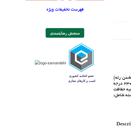
فهرست تخفیفات ویژه
سنجش رضایتمندی
تيک)، بزرگتر مساوي 65 ميلي آمپر (بسته شدن رله)
نوع سنسور دما: 10K 0.5% NTC بار سازگار: 5A/ 15A 220VAC 220VAC14V10C، محدوده 24V10C، 20A درجه سانتيگراد (58- تا 230 درجه
درجه سانتيگراد دقت کنترل: 0.1 درجه سانتيگراد دقت عکس العمل: 0.1 درجه سانتيگراد نرخ تجديد: 0.5 ثانيه حفاظت
2 درجه فارنهايت اندازه: 48 x 29 x 32 mm / 1.89 x 1.14 x 1.26 اينچ بسته شامل:
Descri