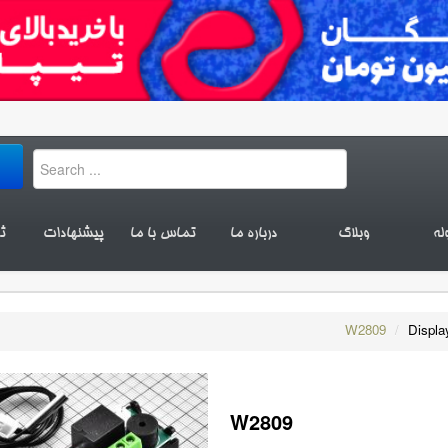
له
وبلاگ
درباره ما
تماس با ما
پیشنهادات
ث
W2809
/
Displa
W2809