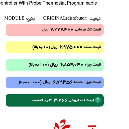
Controller With Probe Thermostat Programmable
MODULE
ORIGINAL(distributor)
کیفیت:
پکیج:
7,277,400
قیمت تک فروشی
ریال
6,975,000
(10 به بالا)
قیمت عمده
ریال
6,854,040
ریال
(100 به بالا)
قیمت ویژه
6,793,560
ریال
(1000 به بالا)
قیمت فوق العاده
3.766
تتر با تخفیف
قیمت تک فروشی