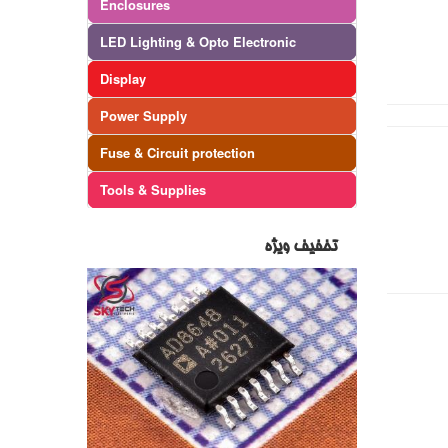
Enclosures
LED Lighting & Opto Electronic
Display
Power Supply
Fuse & Circuit protection
Tools & Supplies
تخفیف ویژه