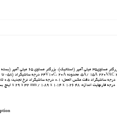
مشخصات: ولتاژ کاري: DC 12 ولت 200 ميلي آمپر مصرف برق: بزرگتر مساوي35 ميلي آمپر (استا
فارنهايت) دقت کارکرد: +/-0.1 
در دماي بالا: 0 تا 110 درجه سانتيگراد (32 درجه فارنهايت) - 3
ption