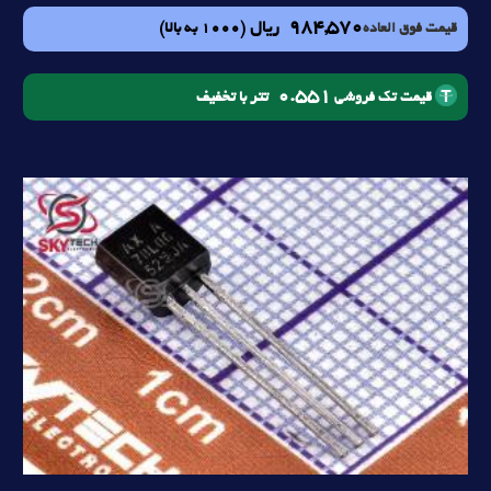
984,570
ریال
(1000 به بالا)
قیمت فوق العاده
0.551
تتر با تخفیف
قیمت تک فروشی