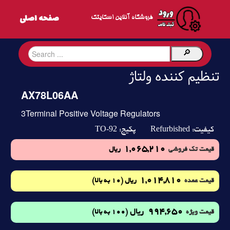
فروشگاه آنلاین اسکایتک
تنظیم کننده ولتاژ
AX78L06AA
3Terminal Positive Voltage Regulators
TO-92
Refurbished
کیفیت:
پکیج:
1,065,210
قیمت تک فروشی
ریال
1,014,810
(10 به بالا)
قیمت عمده
ریال
994,650
ریال
(100 به بالا)
قیمت ویژه