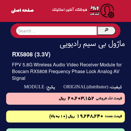
فروشگاه آنلاین اسکایتک
ماژول بی سیم رادیویی
RX5808 (3.3V)
FPV 5.8G Wireless Audio Video Receiver Module for
Boscam RX5808 Frequency Phase Lock Analog AV
Signal
MODULE
ORIGINAL(distributor)
کیفیت:
پکیج:
20,203,152
قیمت تک فروشی
ریال
19,248,240
(10 به بالا)
قیمت عمده
ریال