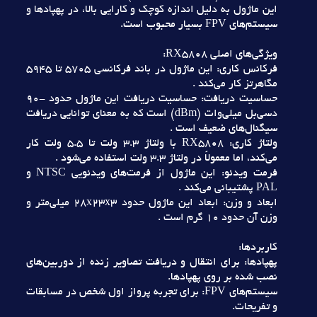
اين ماژول به دليل اندازه کوچک و کارايي بالا، در پهپادها و
سيستم‌هاي FPV بسيار محبوب است.
ويژگي‌هاي اصلي RX5808:
فرکانس کاري: اين ماژول در باند فرکانسي 5705 تا 5945
مگاهرتز کار مي‌کند .
حساسيت دريافت: حساسيت دريافت اين ماژول حدود -90
دسي‌بل ميلي‌وات (dBm) است که به معناي توانايي دريافت
سيگنال‌هاي ضعيف است .
ولتاژ کاري: RX5808 با ولتاژ 3.3 ولت تا 5.5 ولت کار
مي‌کند، اما معمولاً در ولتاژ 3.3 ولت استفاده مي‌شود .
فرمت ويدئو: اين ماژول از فرمت‌هاي ويدئويي NTSC و
PAL پشتيباني مي‌کند .
ابعاد و وزن: ابعاد اين ماژول حدود 28x23x3 ميلي‌متر و
وزن آن حدود 10 گرم است .
کاربردها:
پهپادها: براي انتقال و دريافت تصاوير زنده از دوربين‌هاي
نصب شده بر روي پهپادها.
سيستم‌هاي FPV: براي تجربه پرواز اول شخص در مسابقات
و تفريحات.