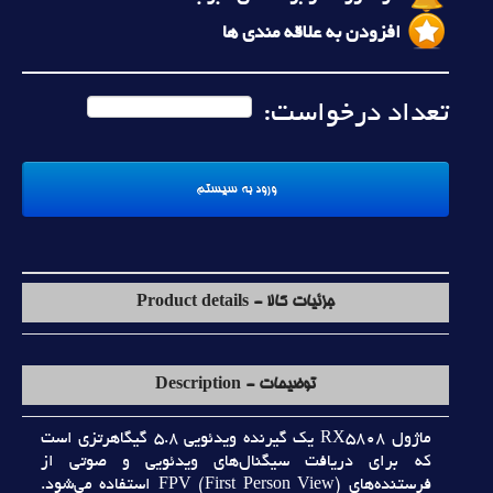
افزودن به علاقه مندی ها
تعداد درخواست:
جزئیات کالا - Product details
توضیحات - Description
ماژول RX5808 يک گيرنده ويدئويي 5.8 گيگاهرتزي است
که براي دريافت سيگنال‌هاي ويدئويي و صوتي از
فرستنده‌هاي FPV (First Person View) استفاده مي‌شود.