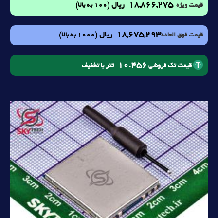
18,866,275
ریال
(100 به بالا)
قیمت ویژه
18,675,293
ریال
(1000 به بالا)
قیمت فوق العاده
10.456
تتر با تخفیف
قیمت تک فروشی