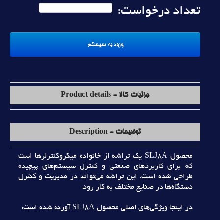
تعداد درخواست:
جزئیات کالا - Product details
توضیحات - Description
محصول SLJ8A يک تراشه از خانواده ميکروکنترلرها است
که براي کاربردهاي صنعتي و کنترل سيستم‌هاي پيچيده
طراحي شده است. اين تراشه مي‌تواند در مديريت و کنترل
دستگاه‌ها در صنايع مختلف به کار رود.
در اينجا ويژگي‌هاي اصلي محصول SLJ8A آورده شده است: