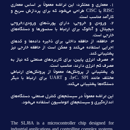
1. معماري و عملکرد: اين تراشه معمولاً بر اساس معماري
RISC يا CISC طراحي مي‌شود که براي پردازش سريع و
کارآمد مناسب است.
2. ورودي و خروجي: داراي پورت‌هاي ورودي/خروجي
ديجيتال و آنالوگ براي ارتباط با سنسورها و دستگاه‌هاي
خارجي است.
3. حافظه: از حافظه داخلي براي ذخيره داده‌ها و کدهاي
اجرايي استفاده مي‌کند و ممکن است از حافظه خارجي نيز
پشتيباني کند.
4. مصرف انرژي پايين: براي کاربردهاي صنعتي که نياز به
مصرف کم انرژي دارند، مناسب است.
5. پشتيباني از پروتکل‌ها: معمولاً از پروتکل‌هاي ارتباطي
مختلف مانند I2C، SPI، و UART براي ارتباط با ديگر
دستگاه‌ها پشتيباني مي‌کند.
اين تراشه معمولاً در سيستم‌هاي کنترل صنعتي، دستگاه‌هاي
اندازه‌گيري و سيستم‌هاي اتوماسيون استفاده مي‌شود.
The SLJ8A is a microcontroller chip designed for
industrial applications and controlling complex systems.