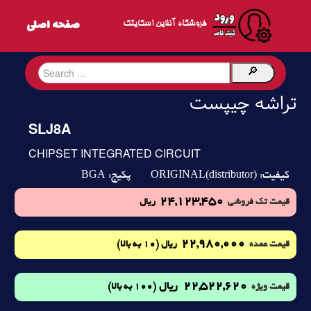
فروشگاه آنلاین اسکایتک
تراشه چیپست
SLJ8A
CHIPSET INTEGRATED CIRCUIT
BGA
ORIGINAL(distributor)
کیفیت:
پکیج:
24,123,450
قیمت تک فروشی
ریال
22,980,000
(10 به بالا)
قیمت عمده
ریال
22,522,620
ریال
(100 به بالا)
قیمت ویژه