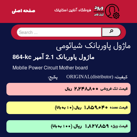
فروشگاه آنلاین اسکایتک
ماژول پاوربانک شیائومی
864-kc ماژول پاوربانک 2.1 آمپر
Mobile Power Circuit Mother board
ORIGINAL(distributor)
کیفیت:
پکیج:
2,248,800
قیمت تک فروشی
ریال
1,859,040
(10 به بالا)
قیمت عمده
ریال
1,827,859
ریال
(100 به بالا)
قیمت ویژه