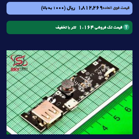
1,812,269
ریال
(1000 به بالا)
قیمت فوق العاده
1.164
تتر با تخفیف
قیمت تک فروشی