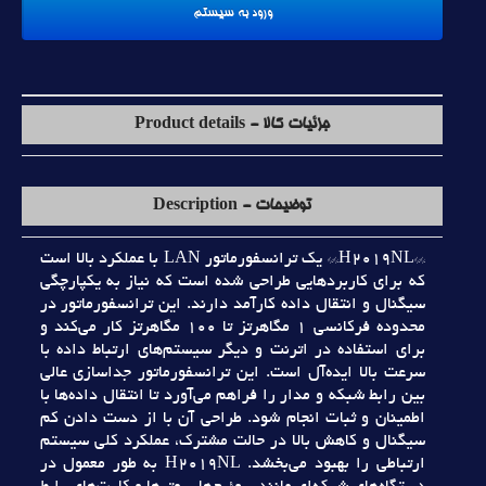
جزئیات کالا - Product details
توضیحات - Description
**H2019NL** يک ترانسفورماتور LAN با عملکرد بالا است
که براي کاربردهايي طراحي شده است که نياز به يکپارچگي
سيگنال و انتقال داده کارآمد دارند. اين ترانسفورماتور در
محدوده فرکانسي 1 مگاهرتز تا 100 مگاهرتز کار مي‌کند و
براي استفاده در اترنت و ديگر سيستم‌هاي ارتباط داده با
سرعت بالا ايده‌آل است. اين ترانسفورماتور جداسازي عالي
بين رابط شبکه و مدار را فراهم مي‌آورد تا انتقال داده‌ها با
اطمينان و ثبات انجام شود. طراحي آن با از دست دادن کم
سيگنال و کاهش بالا در حالت مشترک، عملکرد کلي سيستم
ارتباطي را بهبود مي‌بخشد. H2019NL به طور معمول در