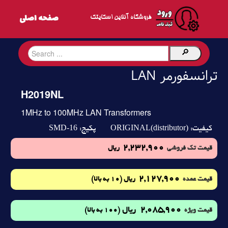
فروشگاه آنلاین اسکایتک
ترانسفورمر LAN
H2019NL
1MHz to 100MHz LAN Transformers
SMD-16
ORIGINAL(distributor)
کیفیت:
پکیج:
2,232,900
قیمت تک فروشی
ریال
2,127,900
(10 به بالا)
قیمت عمده
ریال
2,085,900
ریال
(100 به بالا)
قیمت ویژه