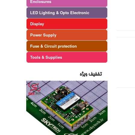
Enclosures
LED Lighting & Opto Electronic
Display
Power Supply
Fuse & Circuit protection
Tools & Supplies
تخفیف ویژه