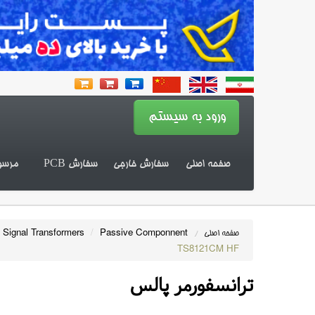
صفحه اصلی
سفارش خارجی
سفارش PCB
مرسو
 Signal Transformers
/
Passive Componnent
صفحه اصلی
/
TS8121CM HF
ترانسفورمر پالس