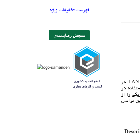
فهرست تخفیفات ویژه
سنجش رضایتمندی
ترانسفورماتور TS8121CM ساخت Pulse Electronics يک قطعه مغناطيسي با القاي 350 ميکروهانري است که براي کاربردهاي شبکه LAN در
Pulse Tra) قرار دارد و براي استفاده در
کتريکي را از
اه‌هاي مجهز به PoE استفاده مي‌شود. اين ترانس
Descri