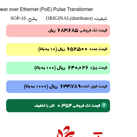
er over Ethernet (PoE) Pulse Transformer
SOP-16
ORIGINAL(distributor)
کیفیت:
پکیج:
683,685
قیمت تک فروشی
ریال
652,500
(10 به بالا)
قیمت عمده
ریال
640,026
ریال
(100 به بالا)
قیمت ویژه
633,789
ریال
(1000 به بالا)
قیمت فوق العاده
0.354
تتر با تخفیف
قیمت تک فروشی