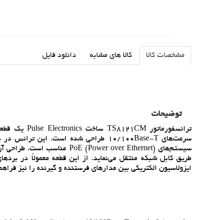
مشخصات کالا
کالا های مشابه
دانلود فایل
توضیحات
سيستم‌هاي Power over Ethernet
ايزولاسيون الکتريکي بين مدارهاي فرستنده و گيرنده را نيز فراهم