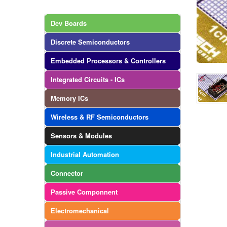
Dev Boards
Discrete Semiconductors
Embedded Processors & Controllers
Integrated Circuits - ICs
Memory ICs
Wireless & RF Semiconductors
Sensors & Modules
Industrial Automation
Connector
Passive Componnent
Electromechanical