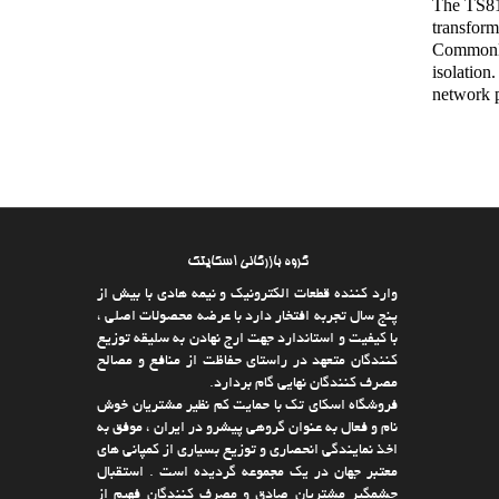
The TS81
transform
Commonly
isolation
network 
گروه بازرگانی اسکایتک
وارد كننده قطعات الکترونیک و نیمه هادی با بیش از
پنج سال تجربه افتخار دارد با عرضه محصولات اصلی ،
با كیفیت و استاندارد جهت ارج نهادن به سلیقه توزیع
كنندگان متعهد در راستای حفاظت از منافع و مصالح
مصرف كنندگان نهایی گام بردارد.
فروشگاه اسکای تک با حمایت كم نظیر مشتریان خوش
نام و فعال به عنوان گروهی پیشرو در ایران ، موفق به
اخذ نمایندگی انحصاری و توزیع بسیاری از كمپانی های
معتبر جهان در یك مجموعه گردیده است . استقبال
چشمگیر مشتریان صادق و مصرف كنندگان فهیم از