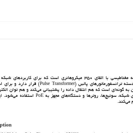
سرعت‌هاي 10/100Base-T طراحي شده است. اين ترانس در دسته ترانسفورماتورهاي پالس (nsformer
PoE () مناسب است. طراحي آن به گونه‌اي است که هم انتقال داده را پشتيباني مي‌کند و هم توان ال
طريق کابل شبکه منتقل مي‌نمايد. از اين قطعه معمولاً در بردهاي شبکه، سوئيچ‌ها، روترها و دستگ
 مي‌کند.
ption