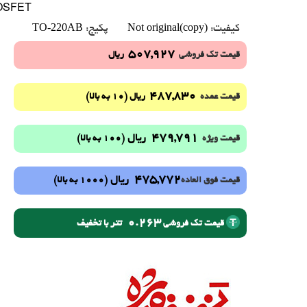
OSFET
TO-220AB
Not original(copy)
کیفیت:
پکیج:
507,927
قیمت تک فروشی
ریال
487,830
(10 به بالا)
قیمت عمده
ریال
479,791
ریال
(100 به بالا)
قیمت ویژه
475,772
ریال
(1000 به بالا)
قیمت فوق العاده
0.263
تتر با تخفیف
قیمت تک فروشی