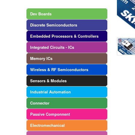
Dev Boards
Discrete Semiconductors
Embedded Processors & Controllers
Integrated Circuits - ICs
Memory ICs
Wireless & RF Semiconductors
Sensors & Modules
Industrial Automation
Connector
Passive Componnent
Electromechanical