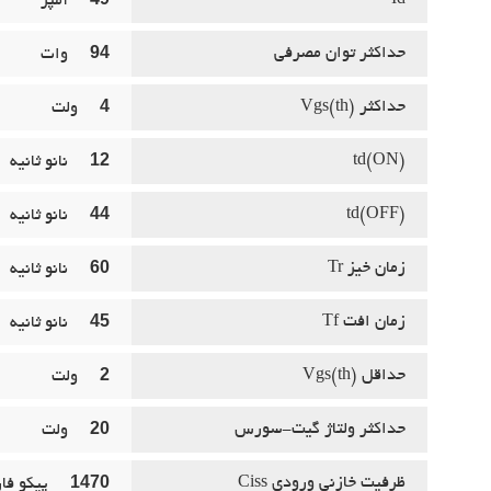
Id
آمپر
94
حداکثر توان مصرفي
وات
4
حداکثر (Vgs(th
ولت
12
(td(ON
نانو ثانيه
44
(td(OFF
نانو ثانيه
60
زمان خيز Tr
نانو ثانيه
45
زمان افت Tf
نانو ثانيه
2
حداقل (Vgs(th
ولت
20
حداکثر ولتاژ گيت-سورس
ولت
1470
ظرفيت خازني ورودي Ciss
پيکو فار