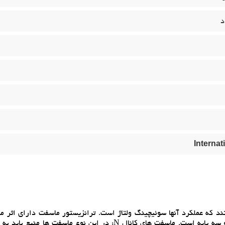
د
Internat
ند که عملکرد آنها سوئيچينگ ولتاژ است. ترانزيستور ماسفت داراي اثر مي
رسانا است و ظاهر ترانزيستور ماسفت اين است که داراي بدنه و سه پايه است. ماسفت هاي کانال N: در اين نوع ماسف