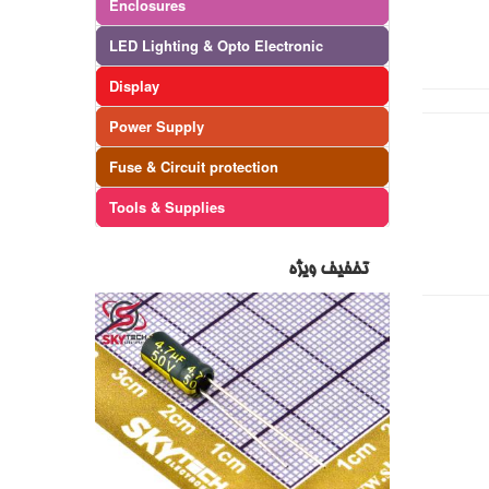
Enclosures
LED Lighting & Opto Electronic
Display
Power Supply
Fuse & Circuit protection
Tools & Supplies
تخفیف ویژه