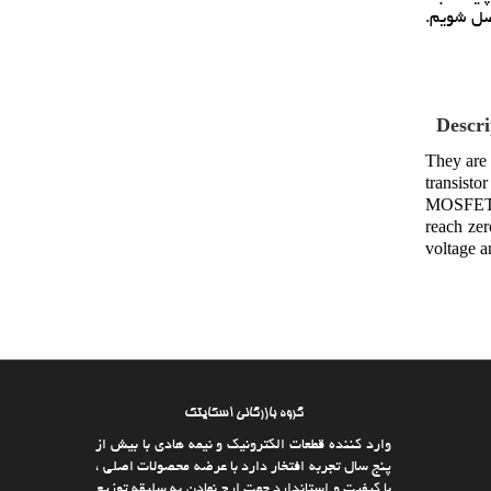
صل شويم.
Descri
They are 
transisto
MOSFETs: 
reach zer
voltage a
گروه بازرگانی اسکایتک
وارد كننده قطعات الکترونیک و نیمه هادی با بیش از
پنج سال تجربه افتخار دارد با عرضه محصولات اصلی ،
با كیفیت و استاندارد جهت ارج نهادن به سلیقه توزیع