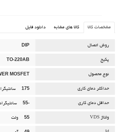
مشخصات کالا
کالا های مشابه
دانلود فایل
DIP
روش اتصال
TO-220AB
پکيج
WER MOSFET
نوع محصول
175
حداکثر دماي کاري
سانتيگرا
-55
حداقل دماي کاري
سانتيگراد
55
ولتاژ VDS
ولت
49