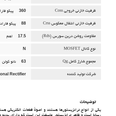
360
ظرفيت خازني خروجي Coss
پيکو فارا
88
ظرفيت خازني انتقال معکوس Crss
پيکو فاراد
17.5
مقاومت روشن درين سورس (Rds)
اهم
N
نوع کانال MOSFET
63
مجموع شارژ کامل Qg
نانو کولن
ional Rectifier
شرکت توليد کننده
توضیحات
يکي از انواع ترانزيستورها هستند و اصولاً قطعات الکتريکي هست