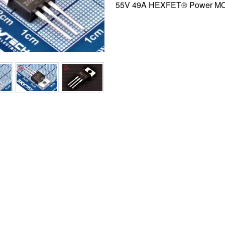
55V 49A HEXFET® Power M