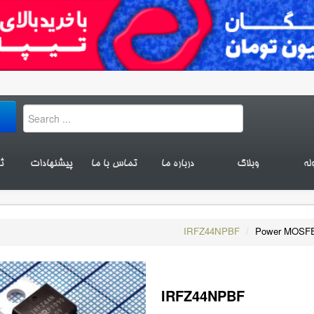
له
وبلاگ
درباره ما
تماس با ما
پیشنهادات
ث
IRFZ44NPBF
/
Power MOSF
IRFZ44NPBF