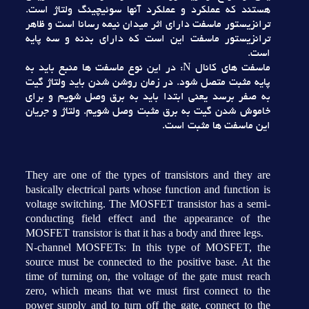
هستند که عملکرد و عملکرد آنها سوئيچينگ ولتاژ است.
ترانزيستور ماسفت داراي اثر ميدان نيمه رسانا است و ظاهر
ترانزيستور ماسفت اين است که داراي بدنه و سه پايه
است.
ماسفت هاي کانال N: در اين نوع ماسفت ها منبع بايد به
پايه مثبت متصل شود. در زمان روشن شدن بايد ولتاژ گيت
به صفر برسد يعني ابتدا بايد به برق وصل شويم و براي
خاموش شدن گيت به برق مثبت وصل شويم. ولتاژ و جريان
اين ماسفت ها مثبت است.
They are one of the types of transistors and they are
basically electrical parts whose function and function is
voltage switching. The MOSFET transistor has a semi-
conducting field effect and the appearance of the
MOSFET transistor is that it has a body and three legs.
N-channel MOSFETs: In this type of MOSFET, the
source must be connected to the positive base. At the
time of turning on, the voltage of the gate must reach
zero, which means that we must first connect to the
power supply and to turn off the gate, connect to the