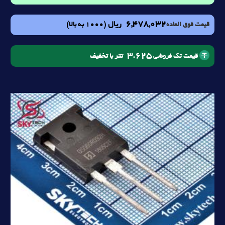
6,478,032
ریال
(1000 به بالا)
قیمت فوق العاده
3.625
تتر با تخفیف
قیمت تک فروشی