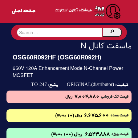
فروشگاه آنلاین اسکایتک
ماسفت کانال N
OSG60R092HF (OSG60R092H)
650V 120A Enhancement Mode N-Channel Power
MOSFET
TO-247
ORIGINAL(distributor)
کیفیت:
پکیج:
7,004,880
قیمت تک فروشی
ریال
6,675,600
(10 به بالا)
قیمت عمده
ریال
6,543,888
ریال
(100 به بالا)
قیمت ویژه