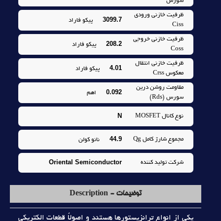
سورس
ظرفيت خازني ورودي
3099.7
پيکو فاراد
Ciss
ظرفيت خازني خروجي
208.2
پيکو فاراد
Coss
ظرفيت خازني انتقال
4.01
پيکو فاراد
معکوس Crss
مقاومت روشن درين
0.092
اهم
سورس (Rds)
N
نوع کانال MOSFET
44.9
مجموع شارژ کامل Qg
نانو کولن
Oriental Semiconductor
شرکت توليد کننده
توضیحات - Description
يکي از انواع ترانزيستورها هستند و اصولاً قطعات الکتريکي