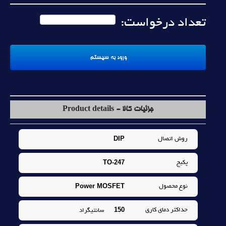
تعداد درخواست:
جزئیات کالا - Product details
DIP
روش اتصال
TO-247
پکيج
Power MOSFET
نوع محصول
150
حداکثر دماي کاري
سانتيگراد