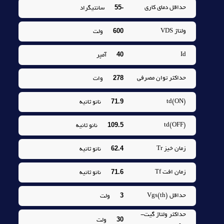
-55
حداقل دماي کاري
سانتيگراد
600
ولتاژ VDS
ولت
40
Id
آمپر
278
حداکثر توان مصرفي
وات
71.9
(td(ON
نانو ثانيه
109.5
(td(OFF
نانو ثانيه
62.4
زمان خيز Tr
نانو ثانيه
71.6
زمان افت Tf
نانو ثانيه
3
حداقل (Vgs(th
ولت
حداکثر ولتاژ گيت-
30
ولت