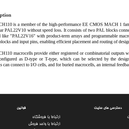
ption
110 is a member of the high-performance EE CMOS MACH 1 family, o
lar PAL22V10 without speed loss. It consists of two PAL blocks conn
ed like "PAL22V16" with product-term arrays and programmable macroc
locks and input pins, enabling efficient placement and routing of desig
10 macrocells provide either registered or combinatorial outputs with
onfigured as D-type or T-type, which can be selected by the design
s can connect to I/O cells, and for buried macrocells, an internal feedbac
دسترسی های سایت
قوانین
ارتباط با فروشگاه
ارتباط با واحد فروش