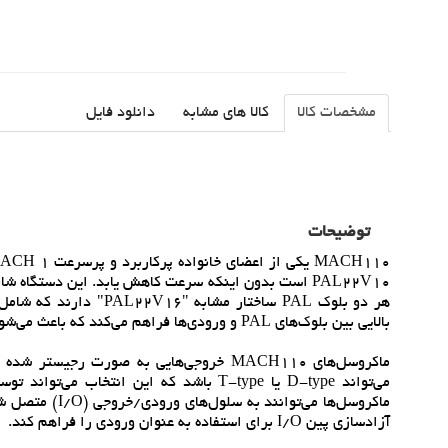
مشخصات کالا
کالا های مشابه
دانلود فایل
توضیحات
هر دو بلوک PAL ساختار 
بالايي بين بلوک‌هاي PAL و ورودي‌ها فراهم مي‌کند که باعث مي‌شود طراحي‌ها به شکل بهينه‌تري قابل پياده‌سازي و مسيريابي باشند.
ماکروسل‌هاي MACH110 خروجي‌هايي به صورت ر
مي‌تواند D-type يا T-type باشد که اين ان
ماکروسل‌ها مي‌
آزادسازي پين I/O براي استفاده به عنوان ورودي را فراهم کند.