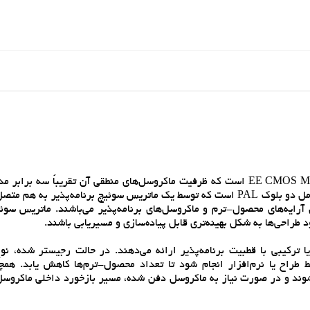
MACH110 يکي از اعضاي خانواده پرکاربرد و پرسرعت EE CMOS MACH 1 است که ظرفيت ماکروسل‌هاي منطقي آن تقريباً س
PAL22V10 است بدون اينکه سرعت کاهش يابد. اين دستگاه شامل دو بلوک PAL است که توسط يک ماتريس سوئيچ برنامه‌پذير ب
مشابه "PAL22V16" دارند که شامل آرايه‌هاي محصول-ترم و ماکروسل‌هاي برنامه‌پذير مي‌باشند. ماتريس س
جيستر شده يا ترکيبي با قطبيت برنامه‌پذير ارائه مي‌دهند. در حالت رجيستر شده، 
تخاب مي‌تواند توسط طراح يا نرم‌افزار انجام شود تا تعداد محصول-ترم‌ها کاهش يابد. ه
توانند به سلول‌هاي ورودي/خروجي (I/O) متصل شوند و در صورت نياز به ماکروسل دفن شده، مسير بازخورد داخلي ماک