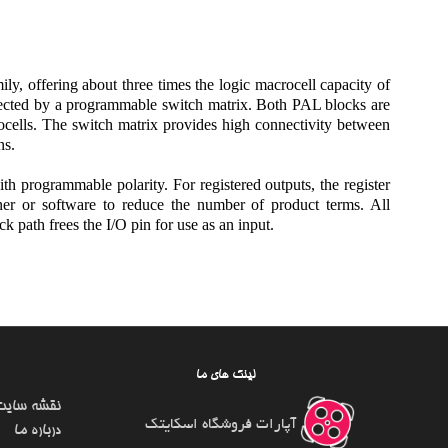
ffering about three times the logic macrocell capacity of
ected by a programmable switch matrix. Both PAL blocks are
ells. The switch matrix provides high connectivity between
ns.
 programmable polarity. For registered outputs, the register
er or software to reduce the number of product terms. All
k path frees the I/O pin for use as an input.
لینک های ما
نقشه سایت
آپارات فروشگاه اسکایتک
درباره ما