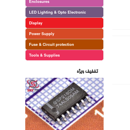
Enclosures
LED Lighting & Opto Electronic
Display
Power Supply
Fuse & Circuit protection
Tools & Supplies
تخفیف ویژه