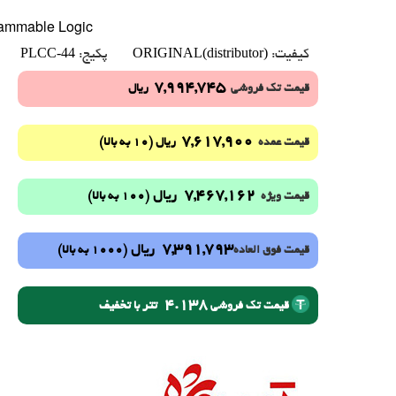
ammable Logic
PLCC-44
ORIGINAL(distributor)
کیفیت:
پکیج:
7,994,745
قیمت تک فروشی
ریال
7,617,900
(10 به بالا)
قیمت عمده
ریال
7,467,162
ریال
(100 به بالا)
قیمت ویژه
7,391,793
ریال
(1000 به بالا)
قیمت فوق العاده
4.138
تتر با تخفیف
قیمت تک فروشی