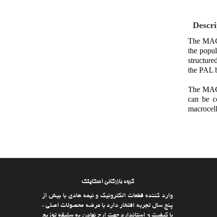
Descri
The MACH
the popu
structur
the PAL b
The MACH1
can be c
macrocell
گروه بازرگانی اسکایتک
وارد كننده قطعات الکترونیک و نیمه هادی با بیش از
پنج سال تجربه افتخار دارد با عرضه محصولات اصلی ،
با كیفیت و استاندارد جهت ارج نهادن به سلیقه توزیع