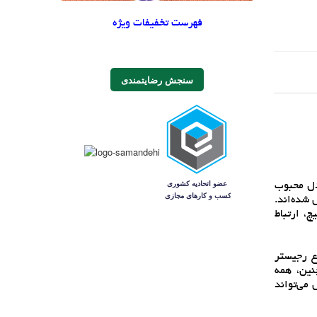
فهرست تخفیفات ویژه
سنجش رضایتمندی
ه برابر مدل محبوب
ه هم متصل شده‌اند.
وئيچ، ارتباط
نوع رجيستر
مچنين، همه
روسل مي‌تواند