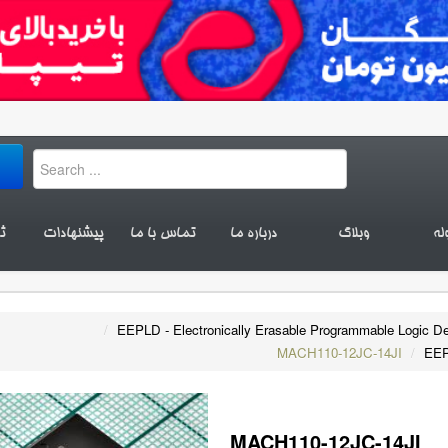
له
وبلاگ
درباره ما
تماس با ما
پیشنهادات
ث
/
EEPLD - Electronically Erasable Programmable Logic D
MACH110-12JC-14JI
/
EEP
MACH110-12JC-14JI