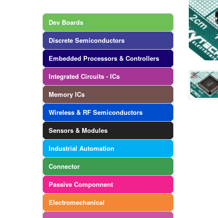
Dev Boards
Discrete Semiconductors
Embedded Processors & Controllers
Integrated Circuits - ICs
Memory ICs
Wireless & RF Semiconductors
Sensors & Modules
Industrial Automation
Connector
Passive Componnent
Electromechanical