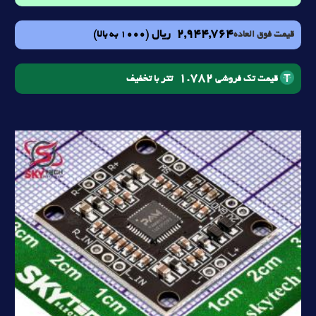
2,944,764
ریال
(1000 به بالا)
قیمت فوق العاده
1.782
تتر با تخفیف
قیمت تک فروشی