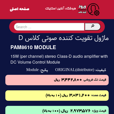
فروشگاه آنلاین اسکایتک
ماژول تقویت کننده صوتی کلاس D
PAM8610 MODULE
15W (per channel) stereo Class-D audio amplifier with
DC Volume Control Module
Module
ORIGINAL(distributor)
کیفیت:
پکیج:
3,442,800
قیمت تک فروشی
ریال
3,031,200
(10 به بالا)
قیمت عمده
ریال
2,973,576
ریال
(100 به بالا)
قیمت ویژه