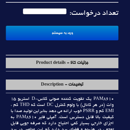
تعداد درخواست:
جزئیات کالا - Product details
توضیحات - Description
PAM8610 يک تقويت کننده صوتي کلاس-D استريو 15
وات (در هر کانال) با ولوم کنترل DC است که THD کم ،
EMI کم و PSRR خوب ارائه مي دهد بنابراين توليد صدا با
کيفيت بالا قابل دسترس است. آمپلي فاير PAM8610 به
اجزاي خارجي بسيار کمي احتياج دارد که صرفه جويي قابل
توجهي در هزينه و فضاي برد دارد که اين عناصر در برد