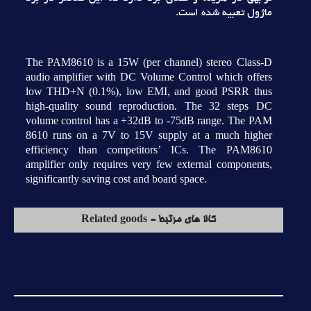
ماژول تعبيه شده است.
The PAM8610 is a 15W (per channel) stereo Class-D
audio amplifier with DC Volume Control which offers
low THD+N (0.1%), low EMI, and good PSRR thus
high-quality sound reproduction. The 32 steps DC
volume control has a +32dB to -75dB range. The PAM
8610 runs on a 7V to 15V supply at a much higher
efficiency than competitors’ ICs. The PAM8610
amplifier only requires very few external components,
significantly saving cost and board space.
کالا های مرتبط - Related goods