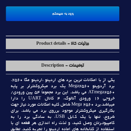
جزئیات کالا - Product details
توضیحات - Description
يکي از با امکانات ترين برد هاي اردينو ،اردينو مگا 2560.
برد آردوينو Mega2560 يک برد ميکروکنترلر بر پايه
ATmega2560 مي باشد. اين برد مجموعاً 54 پين ورودي/
خروجي 16 ورودي آنالوگ، 4 کانال UART را دارا
ميباشد.برد Mega 2560 شامل کليه امکانات مورد نياز جهت
بکارگيري ميکروکنترلر موجود برروي برد مي باشد. براي
شروع، تنها با يک کـابل USB، به سادگي برد را به
کامپيوتـرتان وصل کنيد، و لذت راه اندازي هر قطعه اي با
استفاده از کتابخانه هاي اماده اردينو را تجربه کنيد. تطابق