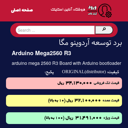
فروشگاه آنلاین اسکایتک
برد توسعه آردوینو مگا
Arduino Mega2560 R3
arduino mega 2560 R3 Board with Arduino bootloader
ORIGINAL(distributor)
کیفیت:
پکیج:
34,130,000
قیمت تک فروشی
ریال
32,100,000
(10 به بالا)
قیمت عمده
ریال
31,491,000
ریال
(100 به بالا)
قیمت ویژه