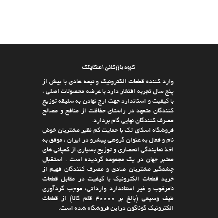
گروه بازرگانی اسکایتک
وارد كننده قطعات الکترونیک و نیمه هادی با بیش از
پنج سال تجربه افتخار دارد با عرضه محصولات اصلی ،
با كیفیت و استاندارد جهت ارج نهادن به سلیقه توزیع
كنندگان متعهد در راستای حفاظت از منافع و مصالح
مصرف كنندگان نهایی گام بردارد.
فروشگاه اسکای تک با حمایت كم نظیر مشتریان خوش
نام و فعال به عنوان گروهی پیشرو در ایران ، موفق به
اخذ نمایندگی انحصاری و توزیع بسیاری از كمپانی های
معتبر جهان در یك مجموعه گردیده است . استقبال
چشمگیر مشتریان صادق و مصرف كنندگان فهیم از
خرید قطعات الکترونیک با كیفیت در مقابل قطعات
نامرغوب و غیر استاندارد وارداتی، موجب گردآوری
طیف وسیعی (بالغ بر 40000 قلم كالا)‌ از قطعات
الکترونیک گوناگون دراین فروشگاه شده است.