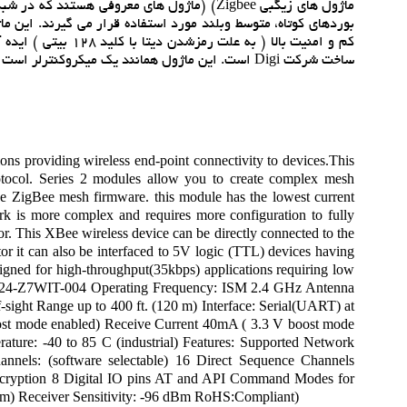
ماژول هاي معروفي هستند که در شبکه هاي بدون 
ساخت شرکت Digi است. اين ماژول همانند يک ميکروکنترلر است که از پروتکل زيگبي استفاده مي کند.
s providing wireless end-point connectivity to devices.This
tocol. Series 2 modules allow you to create complex mesh
the ZigBee mesh firmware. this module has the lowest current
k is more complex and requires more configuration to fully
r. This XBee wireless device can be directly connected to the
ator it can also be interfaced to 5V logic (TTL) devices having
signed for high-throughput(35kbps) applications requiring low
: XB24-Z7WIT-004 Operating Frequency: ISM 2.4 GHz Antenna
sight Range up to 400 ft. (120 m) Interface: Serial(UART) at
ost mode enabled) Receive Current 40mA ( 3.3 V boost mode
ture: -40 to 85 C (industrial) Features: Supported Network
hannels: (software selectable) 16 Direct Sequence Channels
encryption 8 Digital IO pins AT and API Command Modes for
Bm) Receiver Sensitivity: -96 dBm RoHS:Compliant)