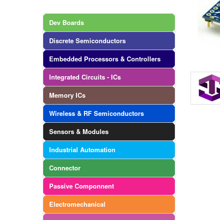
Dev Boards
Discrete Semiconductors
Embedded Processors & Controllers
Integrated Circuits - ICs
Memory ICs
Wireless & RF Semiconductors
Sensors & Modules
Industrial Automation
Connector
Passive Componnent
Electromechanical