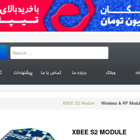
له
وبلاگ
درباره ما
تماس با ما
پیشنهادات
ث
XBEE S2 Module
/
Wireless & RF Modu
XBEE S2 MODULE