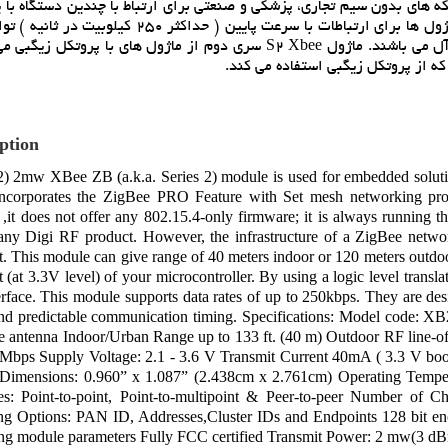
ماژول Zigbee) (سيم تجاري، پزشکي و صنعتي براي ارتباط با چندين دستگاه با يکديگر در
بوردهاي کوتاه، متوسط وبلند مورد استفاده قرار مي گيرند. اين ماژول ها براي ارتباطات با سرعت پايين 
کم و امنيت بالا ( به علت رمزشدن ديتا با کليد 128 بيتي ) S2 Xbee سري دوم از ماژول هاي با پروتکل زيگبي مي باشد که
ption
 2mw XBee ZB (a.k.a. Series 2) module is used for embedded solution
ncorporates the ZigBee PRO Feature with Set mesh networking pro
,it does not offer any 802.15.4-only firmware; it is always running 
any Digi RF product. However, the infrastructure of a ZigBee networ
. This module can give range of 40 meters indoor or 120 meters outdoo
rt (at 3.3V level) of your microcontroller. By using a logic level transl
terface. This module supports data rates of up to 250kbps. They are de
and predictable communication timing. Specifications: Model code
e antenna Indoor/Urban Range up to 133 ft. (40 m) Outdoor RF line-of-
 Mbps Supply Voltage: 2.1 - 3.6 V Transmit Current 40mA ( 3.3 V bo
 Dimensions: 0.960” x 1.087” (2.438cm x 2.761cm) Operating Tempera
es: Point-to-point, Point-to-multipoint & Peer-to-peer Number of C
ng Options: PAN ID, Addresses,Cluster IDs and Endpoints 128 bit 
ing module parameters Fully FCC certified Transmit Power: 2 mw(3 d