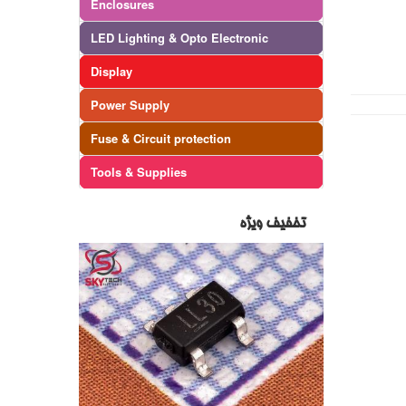
Enclosures
LED Lighting & Opto Electronic
Display
Power Supply
Fuse & Circuit protection
Tools & Supplies
تخفیف ویژه