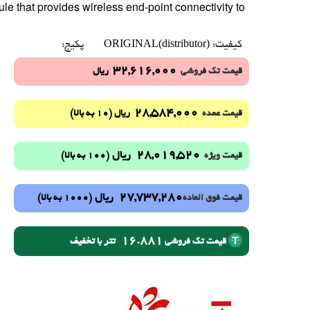
that provides wireless end-point connectivity to
ORIGINAL(distributor)
کیفیت:
پکیج:
32,616,000
قیمت تک فروشی
ریال
28,584,000
(10 به بالا)
قیمت عمده
ریال
28,019,520
ریال
(100 به بالا)
قیمت ویژه
27,737,280
ریال
(1000 به بالا)
قیمت فوق العاده
16.881
تتر با تخفیف
قیمت تک فروشی