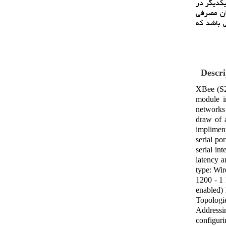
 هاي زيگبي
( حداکثر 250 کيلوبيت در ثانيه ) توان مصرفي
 ايده آل مي باشند. ماژول
Descri
XBee (S2)
module i
networks 
draw of 
impliment
serial po
serial in
latency 
type: Wir
1200 - 1
enabled)
Topologi
Addressi
configur