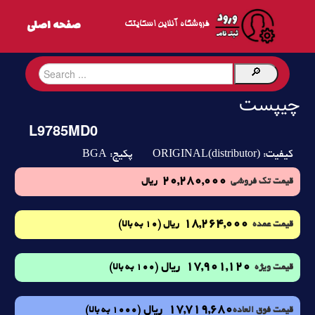
فروشگاه آنلاین اسکایتک
چیپست
L9785MD0
BGA
ORIGINAL(distributor)
کیفیت:
پکیج:
20,280,000
قیمت تک فروشی
ریال
18,264,000
(10 به بالا)
قیمت عمده
ریال
17,901,120
ریال
(100 به بالا)
قیمت ویژه
17,719,680
ریال
(1000 به بالا)
قیمت فوق العاده