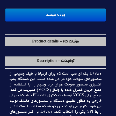
جزئیات کالا - Product details
توضیحات - Description
L9780 يک آي سي است که براي ارتباط با طيف وسيعي از
سنسورهاي سوخت هوا طراحي شده است. اين دستگاه پمپ
اکسيژن سنسور سوخت هواي برد وسيع را با استفاده از
منبع جريان کنترل شده با ولتاژ (VCCS) مديريت مي کند.
مرجع براي VCCS توسط يک کنترل کننده PI با شبکه جبران
خارجي به منظور تطبيق دستگاه با سنسورهاي مختلف توليد
مي شود. کاربر مي تواند بين دو شبکه مختلف با استفاده از
رابط SPI يکي را انتخاب کند. L9780 با اکثر سنسورهاي