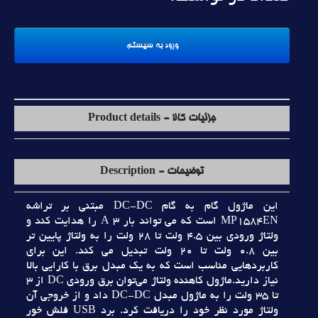
جزئیات کالا - Product details
توضیحات - Description
اين ماژول گام به گام DC-DC مبتني بر تراشه
MP1584EN است که مي تواند بار 3 A را هدايت کند و
ولتاژ ورودي بين 4.5 ولت تا 28 ولت را به ولتاژ پايين تر
بين 0.8 ولت تا 20 ولت تبديل مي کند. اين براي
کاربردهايي مناسب است که به يک مبدل برق با کارايي بالا
نياز داريد.ماژول کاهنده ولتاژ مي‌توان برق ورودي DC از 3
تا 35 ولت را به ماژول مبدل DC-DC داد و از خروجي آن
ولتاژ مورد نظر خود را دريافت کرد. برد USB فلش خور