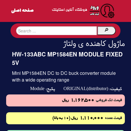
فروشگاه آنلاین اسکایتک
ماژول کاهنده ی ولتاژ
HW-133ABC MP1584EN MODULE FIXED
5V
Mini MP1584EN DC to DC buck converter module
with a wide operating range
Module
ORIGINAL(distributor)
کیفیت:
پکیج:
1,162,500
قیمت تک فروشی
ریال
1,110,000
(10 به بالا)
قیمت عمده
ریال