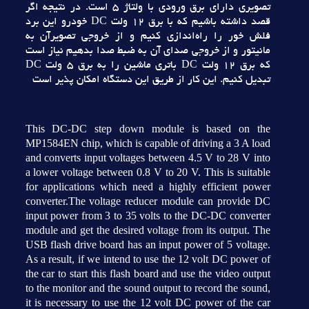
تصويري داراي برق ورودي با ولتاژ 5 است. در نتيجه اگر
قصد داشته باشيم که با برق 12 ولت DC خودرو اين برد
فلش خور را راه‌اندازي کنيم و از خروجي تصويرآن به
مانيتور و از خروجي صداي آن به ضبط صدا بدهيم نياز است
که برق 12 ولت DC باتري ماشين را به برق 5 ولت DC
تبديل کنيم. اين کار از طريق اين دستگاه امکان پذير است
This DC-DC step down module is based on the
MP1584EN chip, which is capable of driving a 3 A load
and converts input voltages between 4.5 V to 28 V into
a lower voltage between 0.8 V to 20 V. This is suitable
for applications which need a highly efficient power
converter.The voltage reducer module can provide DC
input power from 3 to 35 volts to the DC-DC converter
module and get the desired voltage from its output. The
USB flash drive board has an input power of 5 voltage.
As a result, if we intend to use the 12 volt DC power of
the car to start this flash board and use the video output
to the monitor and the sound output to record the sound,
it is necessary to use the 12 volt DC power of the car