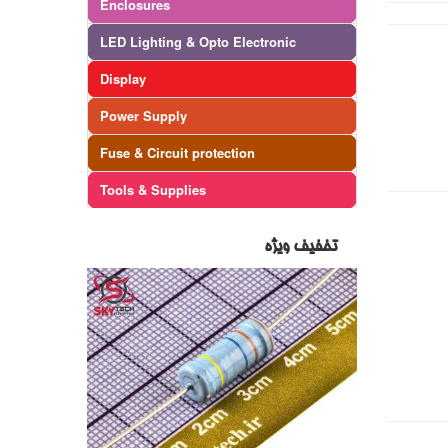
Enclosures
LED Lighting & Opto Electronic
Display
Power Supply
Fuse & Circuit protection
Tools & Supplies
تخفیف ویژه