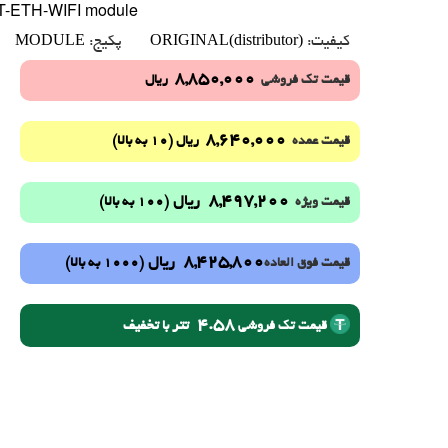
T-ETH-WIFI module
MODULE
ORIGINAL(distributor)
کیفیت:
پکیج:
8,850,000
قیمت تک فروشی
ریال
8,640,000
(10 به بالا)
قیمت عمده
ریال
8,497,200
ریال
(100 به بالا)
قیمت ویژه
8,425,800
ریال
(1000 به بالا)
قیمت فوق العاده
4.58
تتر با تخفیف
قیمت تک فروشی