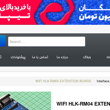
له
وبلاگ
درباره ما
تماس با ما
پیشنهادات
ث
WiFi HLK-RM04 EXTENTION BOARD
/
Interfac
WIFI HLK-RM04 EXTE