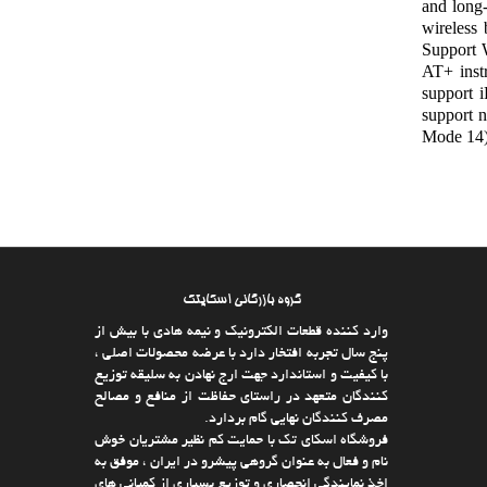
and long
wireless
Support 
AT+ instr
support 
support 
Mode 14) 
گروه بازرگانی اسکایتک
وارد كننده قطعات الکترونیک و نیمه هادی با بیش از
پنج سال تجربه افتخار دارد با عرضه محصولات اصلی ،
با كیفیت و استاندارد جهت ارج نهادن به سلیقه توزیع
كنندگان متعهد در راستای حفاظت از منافع و مصالح
مصرف كنندگان نهایی گام بردارد.
فروشگاه اسکای تک با حمایت كم نظیر مشتریان خوش
نام و فعال به عنوان گروهی پیشرو در ایران ، موفق به
اخذ نمایندگی انحصاری و توزیع بسیاری از كمپانی های