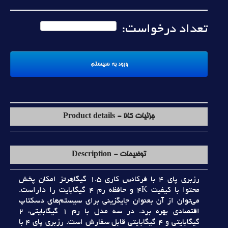
تعداد درخواست:
جزئیات کالا - Product details
توضیحات - Description
رزبري پاي 4 با فرکانس کاري 1.5 گيگاهرتز امکان پخش
محتوا با کيفيت 4K و حافظه رم 4 گيگابايت را داراست.
مي‌توان از آن بعنوان جايگزيني براي سيستم‌هاي دسکتاپ
اقتصادي بهره برد. در سه مدل با رم 1 گيگابايتي، 2
گيگابايتي و 4 گيگابايتي قابل سفارش است. رزبري پاي 4 با