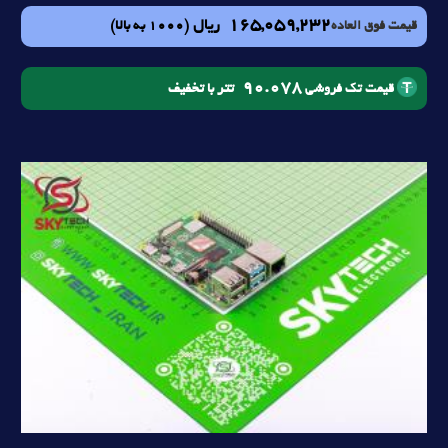
165,059,232
ریال
(1000 به بالا)
قیمت فوق العاده
90.078
تتر با تخفیف
قیمت تک فروشی