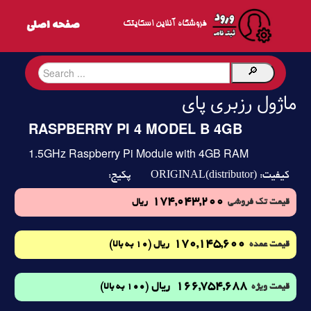
فروشگاه آنلاین اسکایتک
ماژول رزبری پای
RASPBERRY PI 4 MODEL B 4GB
1.5GHz Raspberry Pi Module with 4GB RAM
ORIGINAL(distributor)
کیفیت:
پکیج:
174,043,200
قیمت تک فروشی
ریال
170,145,600
(10 به بالا)
قیمت عمده
ریال
166,754,688
ریال
(100 به بالا)
قیمت ویژه