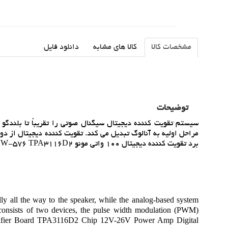
مشخصات کالا
کالا های مشابه
دانلود فایل
توضیحات
سيستم تقويت کننده ديجيتال سيگنال صوتي را تقريباً تا بلندگو 
برد تقويت کننده ديجيتال 100 واتي مونو PassionIn HW-576 TPA3116D2 تراشه 12V-26V تقويت کننده صوتي ديجيتال لوازم ساخت DIY
ally all the way to the speaker, while the analog-based system
er consists of two devices, the pulse width modulation (PWM)
lifier Board TPA3116D2 Chip 12V-26V Power Amp Digital