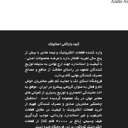
Audio Am
گروه بازرگانی اسکایتک
وارد كننده قطعات الکترونیک و نیمه هادی با بیش از
پنج سال تجربه افتخار دارد با عرضه محصولات اصلی ،
با كیفیت و استاندارد جهت ارج نهادن به سلیقه توزیع
كنندگان متعهد در راستای حفاظت از منافع و مصالح
مصرف كنندگان نهایی گام بردارد.
فروشگاه اسکای تک با حمایت كم نظیر مشتریان خوش
نام و فعال به عنوان گروهی پیشرو در ایران ، موفق به
اخذ نمایندگی انحصاری و توزیع بسیاری از كمپانی های
معتبر جهان در یك مجموعه گردیده است . استقبال
چشمگیر مشتریان صادق و مصرف كنندگان فهیم از
خرید قطعات الکترونیک با كیفیت در مقابل قطعات
نامرغوب و غیر استاندارد وارداتی، موجب گردآوری
طیف وسیعی (بالغ بر 40000 قلم كالا)‌ از قطعات
الکترونیک گوناگون دراین فروشگاه شده است.