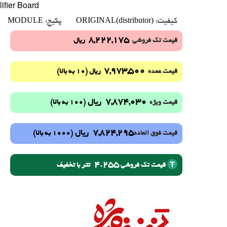
ifier Board
MODULE
ORIGINAL(distributor)
کیفیت:
پکیج:
8,222,175
قیمت تک فروشی
ریال
7,973,500
(10 به بالا)
قیمت عمده
ریال
7,874,030
ریال
(100 به بالا)
قیمت ویژه
7,824,295
ریال
(1000 به بالا)
قیمت فوق العاده
4.255
تتر با تخفیف
قیمت تک فروشی