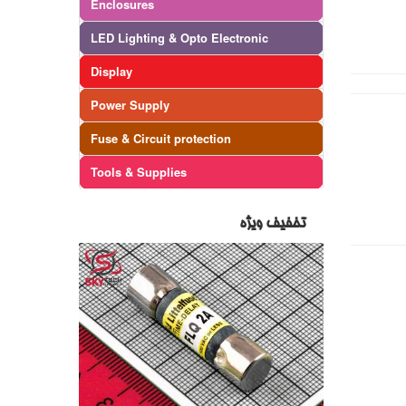
Enclosures
LED Lighting & Opto Electronic
Display
Power Supply
Fuse & Circuit protection
Tools & Supplies
تخفیف ویژه