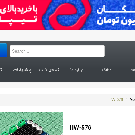
له
وبلاگ
درباره ما
تماس با ما
پیشنهادات
ث
HW-576
/
Au
HW-576