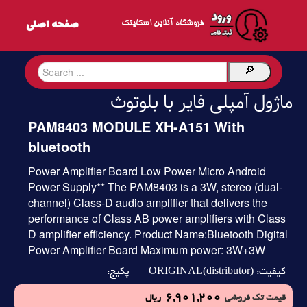
فروشگاه آنلاین اسکایتک
ماژول آمپلی فایر با بلوتوث
PAM8403 MODULE XH-A151 With
bluetooth
Power Amplifier Board Low Power Micro Android
Power Supply** The PAM8403 is a 3W, stereo (dual-
channel) Class-D audio amplifier that delivers the
performance of Class AB power amplifiers with Class
D amplifier efficiency. Product Name:Bluetooth Digital
Power Amplifier Board Maximum power: 3W+3W
ORIGINAL(distributor)
کیفیت:
پکیج:
6,901,200
قیمت تک فروشی
ریال