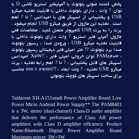
پخش کننده صوتي بلوتوث با آمپليفاير استريو کلاس D با
توان ? وات ، داراي بلوتوث داخلي با قابليت تغذيه ميکرو
USB و پشتيباني از اسپيکر هاي با امپدانس ? تا ? اهم
است . تغذيه اين ماژول از طريق ميکرو USB انجام ميشود .
پرت را به پرت USB کامپيوتر متصل کنيد . مشخصات فني
ماژول آمپلي فاير استريو ? وات داراي بلوتوث داخلي با
قابليت تغذيه ميکرو USB : ورودي صدا : رسيور بلوتوث
صدا برد بلوتوث: ?? متر امپلي فاير ديجيتالي رسيور بلوتوث
: PAM8403 توان خروجي امپلي فاير : ?X3W امپدانس
اسپيکر هاي قابل پشتيباني : ? تا ? اهم رابط تغذيه : پرت
ميکرو USB تغذيه : ? ولت ابعاد : ??mm x 29mm مناسب
براي ساخت اسپيکر هاي کوچک بلوتوثي
Taidacent XH-A151small Power Amplifier Board Low
Power Micro Android Power Supply** The PAM8403
is a 3W, stereo (dual-channel) Class-D audio amplifier
that delivers the performance of Class AB power
amplifiers with Class D amplifier efficiency. Product
Name:Bluetooth Digital Power Amplifier Board
Maximum power: 3W+3W