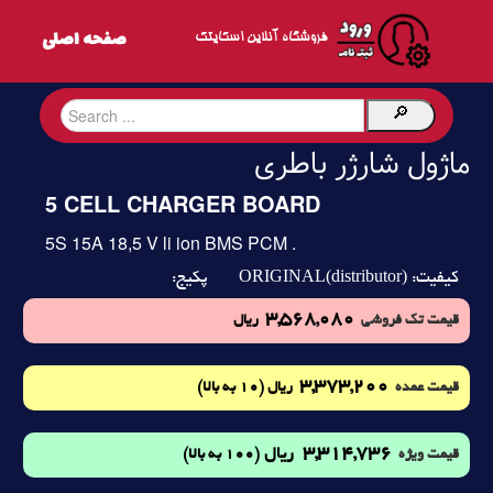
فروشگاه آنلاین اسکایتک
ماژول شارژر باطری
5 CELL CHARGER BOARD
5S 15A 18,5 V li ion BMS PCM .
ORIGINAL(distributor)
کیفیت:
پکیج:
3,568,080
قیمت تک فروشی
ریال
3,373,200
(10 به بالا)
قیمت عمده
ریال
3,314,736
ریال
(100 به بالا)
قیمت ویژه