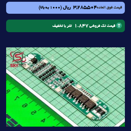
3,285,504
ریال
(1000 به بالا)
قیمت فوق العاده
1.847
تتر با تخفیف
قیمت تک فروشی