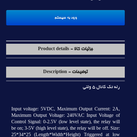
جزئیات کالا - Product details
توضیحات - Description
رله تک کانال 5 ولتي
Input voltage: 5VDC, Maximum Output Current: 2A,
Maximum Output Voltage: 240VAC Input Voltage of
Control Signal: 0-2.5V (low level state), the relay will
be on; 3-5V (high level state), the relay will be off. Size:
25*34*25 (Length*Width*Height) Triggered at low