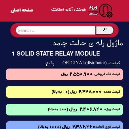
فروشگاه آنلاین اسکایتک
ماژول رله ی حالت جامد
1 SOLID STATE RELAY MODULE
ORIGINAL(distributor)
کیفیت:
پکیج:
2,550,900
قیمت تک فروشی
ریال
2,448,000
(10 به بالا)
قیمت عمده
ریال
2,406,840
ریال
(100 به بالا)
قیمت ویژه
2,386,260
ریال
(1000 به بالا)
قیمت فوق العاده