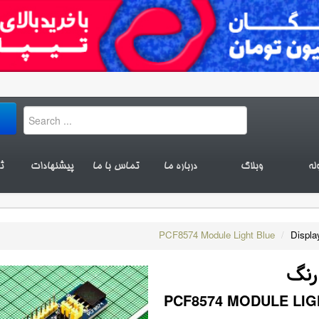
له
وبلاگ
درباره ما
تماس با ما
پیشنهادات
ث
PCF8574 Module Light Blue
/
Displa
رنگ
PCF8574 MODULE LIG