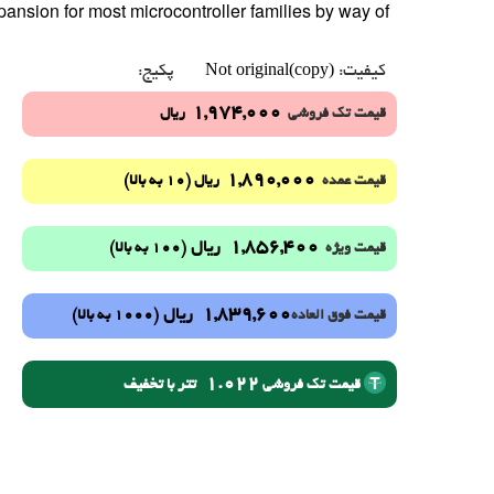
ansion for most microcontroller families by way of
Not original(copy)
کیفیت:
پکیج:
1,974,000
قیمت تک فروشی
ریال
1,890,000
(10 به بالا)
قیمت عمده
ریال
1,856,400
ریال
(100 به بالا)
قیمت ویژه
1,839,600
ریال
(1000 به بالا)
قیمت فوق العاده
1.022
تتر با تخفیف
قیمت تک فروشی