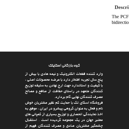
Descri
The PCF85
bidirecti
گروه بازرگانی اسکایتک
وارد كننده قطعات الکترونیک و نیمه هادی با بیش از
پنج سال تجربه افتخار دارد با عرضه محصولات اصلی ،
با كیفیت و استاندارد جهت ارج نهادن به سلیقه توزیع
كنندگان متعهد در راستای حفاظت از منافع و مصالح
مصرف كنندگان نهایی گام بردارد.
فروشگاه اسکای تک با حمایت كم نظیر مشتریان خوش
نام و فعال به عنوان گروهی پیشرو در ایران ، موفق به
اخذ نمایندگی انحصاری و توزیع بسیاری از كمپانی های
معتبر جهان در یك مجموعه گردیده است . استقبال
چشمگیر مشتریان صادق و مصرف كنندگان فهیم از