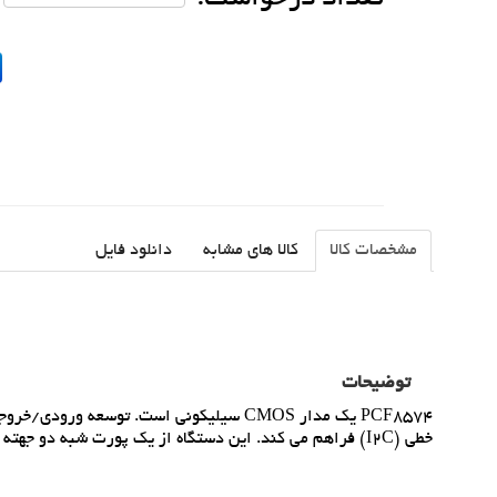
مشخصات کالا
کالا های مشابه
دانلود فایل
توضیحات
PCF8574 يک مدار CMOS سيليکوني است. توسعه
خطي (I2C) فراهم مي کند. اين دستگاه از يک پورت شبه دو جهته 8 بيتي و يک رابط I2C-bus تشکيل شده است.