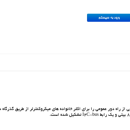
 ورودي/خروجي از راه دور عمومي را براي اکثر خانواده هاي ميکروکنترلر از طريق گذرگاه