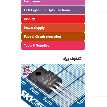
Enclosures
LED Lighting & Opto Electronic
Display
Power Supply
Fuse & Circuit protection
Tools & Supplies
تخفیف ویژه