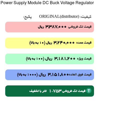
Power Supply Module DC Buck Voltage Regulator
ORIGINAL(distributor)
کیفیت:
پکیج:
3,387,000
قیمت تک فروشی
ریال
3,240,000
(10 به بالا)
قیمت عمده
ریال
3,181,200
ریال
(100 به بالا)
قیمت ویژه
3,151,800
ریال
(1000 به بالا)
قیمت فوق العاده
1.753
تتر با تخفیف
قیمت تک فروشی