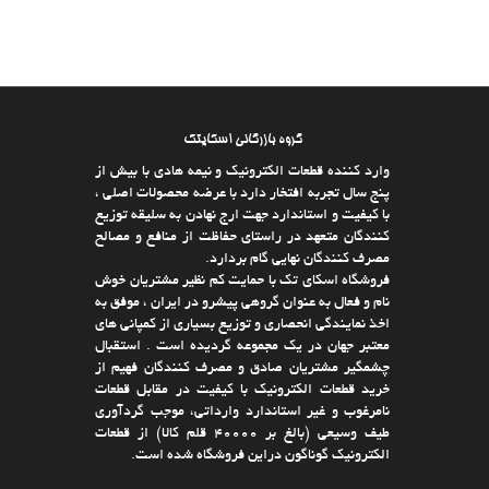
گروه بازرگانی اسکایتک
وارد كننده قطعات الکترونیک و نیمه هادی با بیش از
پنج سال تجربه افتخار دارد با عرضه محصولات اصلی ،
با كیفیت و استاندارد جهت ارج نهادن به سلیقه توزیع
كنندگان متعهد در راستای حفاظت از منافع و مصالح
مصرف كنندگان نهایی گام بردارد.
فروشگاه اسکای تک با حمایت كم نظیر مشتریان خوش
نام و فعال به عنوان گروهی پیشرو در ایران ، موفق به
اخذ نمایندگی انحصاری و توزیع بسیاری از كمپانی های
معتبر جهان در یك مجموعه گردیده است . استقبال
چشمگیر مشتریان صادق و مصرف كنندگان فهیم از
خرید قطعات الکترونیک با كیفیت در مقابل قطعات
نامرغوب و غیر استاندارد وارداتی، موجب گردآوری
طیف وسیعی (بالغ بر 40000 قلم كالا)‌ از قطعات
الکترونیک گوناگون دراین فروشگاه شده است.