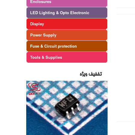
Enclosures
LED Lighting & Opto Electronic
Display
Power Supply
Fuse & Circuit protection
Tools & Supplies
تخفیف ویژه