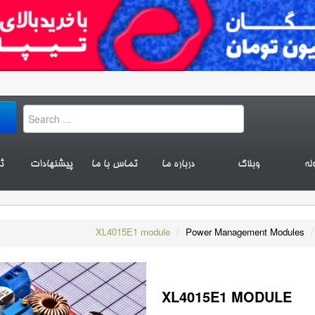
له
وبلاگ
درباره ما
تماس با ما
پیشنهادات
ث
XL4015E1 module
/
Power Management Modules
/
XL4015E1 MODULE