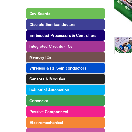
Dev Boards
Discrete Semiconductors
Embedded Processors & Controllers
Integrated Circuits - ICs
Memory ICs
Wireless & RF Semiconductors
Sensors & Modules
Industrial Automation
Connector
Passive Componnent
Electromechanical