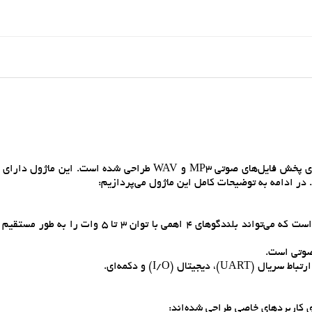
ماژول DY-SV17F يک ماژول پخش صوتي هوشمند است که براي پخش فايل‌هاي صوتي MP3 و WAV طراحي شده است. 
در ادامه به توضيحات کامل اين ماژول مي‌پردازيم:
خروجي صوتي تقويت شده: اين ماژول داراي خروجي صوتي 5 وات است که مي‌تواند بلندگوهاي 4 اهمي با توان
ل (I/O) و دکمه‌اي.