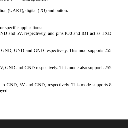
ion (UART), digital (I/O) and button.
 specific applications:
D and 5V, respectively, and pins IO0 and IO1 act as TXD
 to GND, GND and GND respectively. This mod supports 255
 5V, GND and GND respectively. This mode also supports 255
d to GND, 5V and GND, respectively. This mode supports 8
ayed.