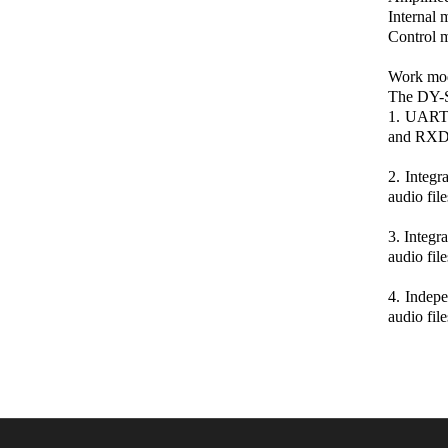
Internal 
Control m
Work mo
The DY-SV
1. UART 
and RXD
2. Integ
audio file
3. Integ
audio file
4. Indep
audio fil