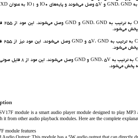
2. مود /O Integrated 0
3. مود O Integrated 1
4.مود I/O Independent 0: در اين مود، پايه‌هاي CON1 تا CON3 به ترتيب به
ption
V17F module is a smart audio player module designed to play MP3 and
sh it from other audio playback modules. Here are the complete explanat
 module features
 Audio Output: This module has a 5W audio output that can directly 