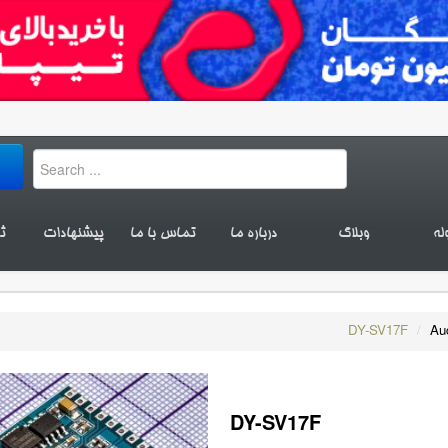
له
وبلاگ
درباره ما
تماس با ما
پیشنهادات
ث
DY-SV17F
/
Au
DY-SV17F