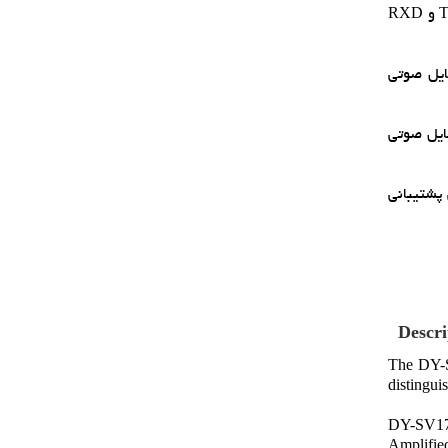
1. مود UART: در اين مود، پايه‌هاي CON1 تا CON3 به ترتيب به GND، GND و 5V وصل مي‌شوند و پايه‌هاي IO0 و IO1 به عنوان TXD و RXD
I: در اين مود، پايه‌هاي CON1 تا CON3 به ترتيب به GND، GND و GND وصل مي‌شوند. اين مود از 255 فايل صوتي
I/: در اين مود، پايه‌هاي CON1 تا CON3 به ترتيب به 5V، GND و GND وصل مي‌شوند. اين مود نيز از 255 فايل صوتي
 GND، 5V و GND وصل مي‌شوند. اين مود از 8 فايل صوتي پشتيباني
Descri
The DY-S
distingui
DY-SV17F
Amplified