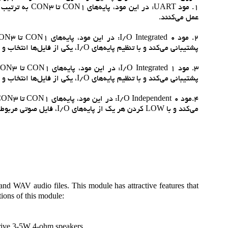
عمل مي‌کنند.
پشتيباني مي‌کند و با تنظيم پايه‌هاي I/O، يکي از فايل‌ها انتخاب و پخش مي‌شود.
پشتيباني مي‌کند و با تنظيم پايه‌هاي I/O، يکي از فايل‌ها انتخاب و پخش مي‌شود.
مي‌کند و با LOW کردن هر يک از پايه‌هاي I/O، فايل صوتي مربوطه پخش مي‌شود.
 WAV audio files. This module has attractive features that
ions of this module:
drive 3-5W 4-ohm speakers.