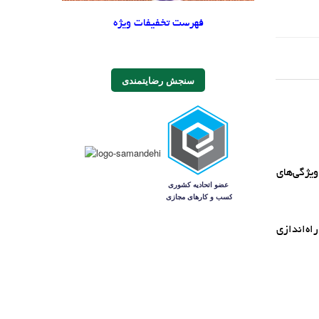
فهرست تخفیفات ویژه
سنجش رضایتمندی
اين ماژول داراي ويژگي‌هاي
 3 تا 5 وات را به طور مستقيم راه‌اندازي