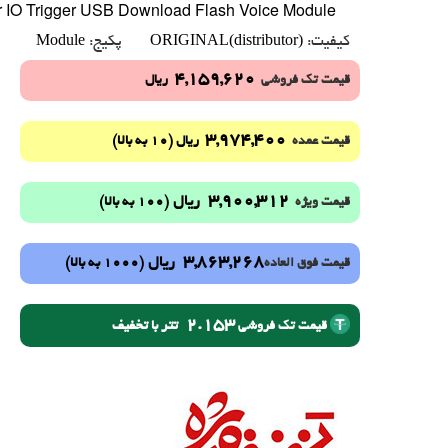
r IO Trigger USB Download Flash Voice Module
Module
ORIGINAL(distributor)
کیفیت:
پکیج:
4,159,620
قیمت تک فروشی
ریال
3,974,400
(10 به بالا)
قیمت عمده
ریال
3,900,312
ریال
(100 به بالا)
قیمت ویژه
3,863,268
ریال
(1000 به بالا)
قیمت فوق العاده
2.153
تتر با تخفیف
قیمت تک فروشی