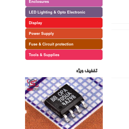
Enclosures
LED Lighting & Opto Electronic
Display
Power Supply
Fuse & Circuit protection
Tools & Supplies
تخفیف ویژه