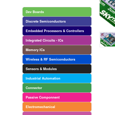
Dev Boards
Discrete Semiconductors
Embedded Processors & Controllers
Integrated Circuits - ICs
Memory ICs
Wireless & RF Semiconductors
Sensors & Modules
Industrial Automation
Connector
Passive Componnent
Electromechanical