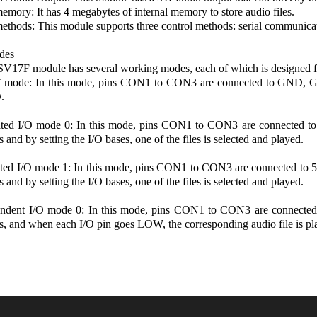
memory: It has 4 megabytes of internal memory to store audio files.
ethods: This module supports three control methods: serial communicat
des
17F module has several working modes, each of which is designed for
mode: In this mode, pins CON1 to CON3 are connected to GND, GN
.
rated I/O mode 0: In this mode, pins CON1 to CON3 are connected
s and by setting the I/O bases, one of the files is selected and played.
rated I/O mode 1: In this mode, pins CON1 to CON3 are connected to
s and by setting the I/O bases, one of the files is selected and played.
endent I/O mode 0: In this mode, pins CON1 to CON3 are connecte
es, and when each I/O pin goes LOW, the corresponding audio file is pl