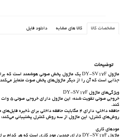
مشخصات کالا
کالا های مشابه
دانلود فایل
توضیحات
جذابي است که آن را از ديگر ماژول‌هاي پخش صوت متمايز مي‌کند. 
ويژگي‌هاي ماژول DY-SV17F
کند.
حافظه داخلي: داراي 4 مگابايت حافظه داخلي براي ذخيره فايل‌هاي صوتي است.
روش‌هاي کنترل: اين ماژول از سه روش کنترل پشتيباني مي‌کند: ارتباط سريال (UART)، ديجيتا
مودهاي کاري
ماژول DY-SV17F داراي چندين مود کاري است که هر کدام براي کاربردهاي خاصي طراحي شده‌اند: