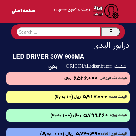
فروشگاه آنلاین اسکایتک
درایور الیدی
LED DRIVER 30W 900MA
ORIGINAL(distributor)
کیفیت:
پکیج:
6,526,000
قیمت تک فروشی
ریال
5,917,000
(10 به بالا)
قیمت عمده
ریال
5,799,260
ریال
(100 به بالا)
قیمت ویژه
5,740,390
ریال
(1000 به بالا)
قیمت فوق العاده