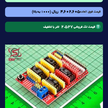
4,602,605
ریال
(1000 به بالا)
قیمت فوق العاده
2.527
تتر با تخفیف
قیمت تک فروشی