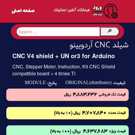
فروشگاه آنلاین اسکایتک
شیلد CNC آردویینو
CNC V4 shield + UN or3 for Arduino
CNC, Stepper Motor, Instruction, Kit CNC Shield
compatible board + 4 times TI
MODULE
ORIGINAL(distributor)
کیفیت:
پکیج:
4,883,232
قیمت تک فروشی
ریال
4,707,840
(10 به بالا)
قیمت عمده
ریال
4,637,683
ریال
(100 به بالا)
قیمت ویژه