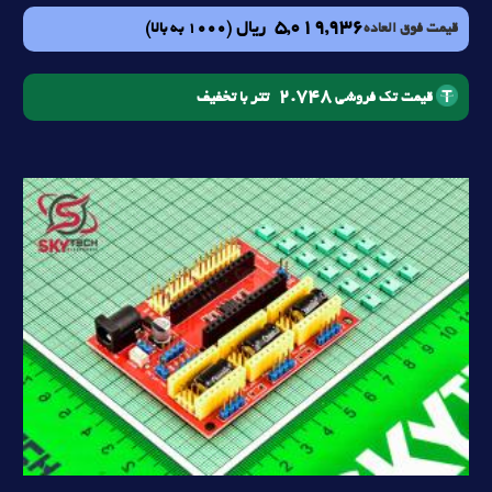
5,019,936
ریال
(1000 به بالا)
قیمت فوق العاده
2.748
تتر با تخفیف
قیمت تک فروشی