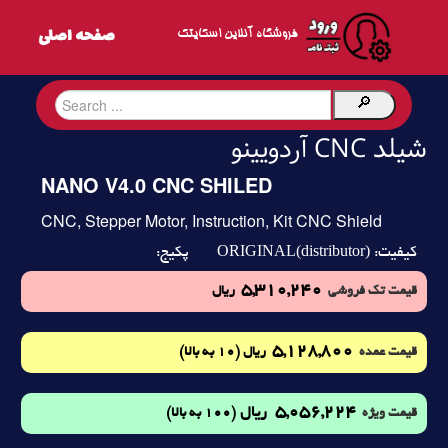
فروشگاه آنلاین اسکایتک
شیلد CNC آردویینو
NANO V4.0 CNC SHILED
CNC, Stepper Motor, Instruction, Kit CNC Shield
ORIGINAL(distributor)
کیفیت:
پکیج:
5,310,240
قیمت تک فروشی
ریال
5,128,800
(10 به بالا)
قیمت عمده
ریال
5,056,224
ریال
(100 به بالا)
قیمت ویژه