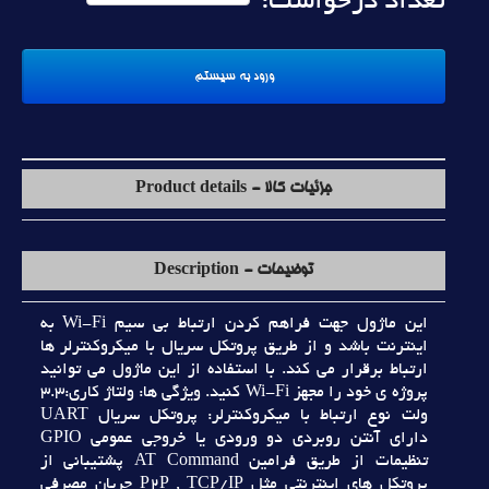
تعداد درخواست:
جزئیات کالا - Product details
توضیحات - Description
اين ماژول جهت فراهم کردن ارتباط بي سيم Wi-Fi به
اينترنت باشد و از طريق پروتکل سريال با ميکروکنترلر ها
ارتباط برقرار مي کند. با استفاده از اين ماژول مي توانيد
پروژه ي خود را مجهز Wi-Fi کنيد. ويژگي ها: ولتاژ کاري:3.3
ولت نوع ارتباط با ميکروکنترلر: پروتکل سريال UART
داراي آنتن روبردي دو ورودي يا خروجي عمومي GPIO
تنظيمات از طريق فرامين AT Command پشتيباني از
پروتکل هاي اينترنتي مثل P2P , TCP/IP جريان مصرفي