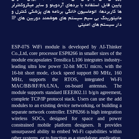
پايين قابل استفاده با بردهاي آردوينو و ساير ميکروکنترلر
ها کاربردها: اتوماسيون خانگي برنامه هاي پزشکي کنترل و
مانيتورينگ بي سيم سيستم هاي هوشمند دوربين هاي IP
دار سيستم هاي امنيتي
ESP-07S WiFi module is developed by AI-Thinker
Co.,Ltd, core processor ESP8266 in smaller sizes of the
module encapsulates Tensilica L106 integrates industry-
leading ultra low power 32-bit MCU micro, with the
16-bit short mode, clock speed support 80 MHz, 160
MHz, supports the RTOS, integrated Wi-Fi
MAC/BB/RF/PA/LNA, on-board antennas. The
module supports standard IEEE802.11 b/g/n agreement,
complete TCP/IP protocol stack. Users can use the add
modules to an existing device networking, or building a
separate network controller. ESP8266 is high integration
wireless SOCs, designed for space and power
constrained mobile platform designers. It provides
unsurpassed ability to embed Wi-Fi capabilities within
other systems, or to function as a standalone application,