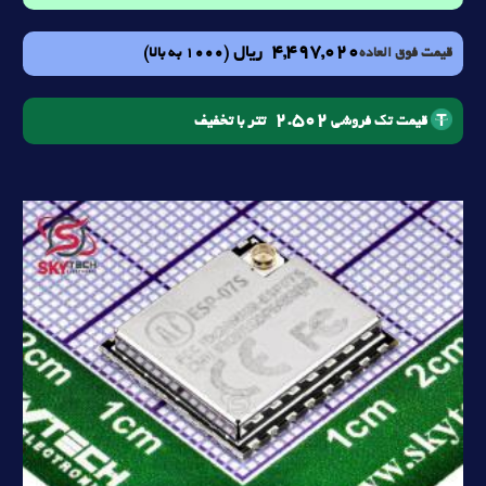
4,497,020
ریال
(1000 به بالا)
قیمت فوق العاده
2.502
تتر با تخفیف
قیمت تک فروشی