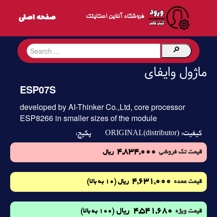
فروشگاه آنلاین اسکایتک
ماژول وایفای
ESP07S
developed by AI-Thinker Co.,Ltd, core processor
ESP8266 in smaller sizes of the module
ORIGINAL(distributor)
کیفیت:
پکیج:
4,834,000
قیمت تک فروشی
ریال
4,631,000
(10 به بالا)
قیمت عمده
ریال
4,541,680
ریال
(100 به بالا)
قیمت ویژه