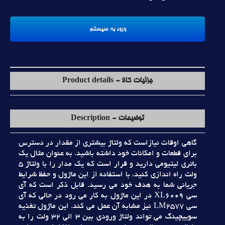
جزئیات کالا - Product details
توضیحات - Description
گاهي اوقات نيازاست که ولتاژ بيشتري از مقدار در دسترس
براي قطعات و امکانات خود داشته باشيد. به عنوان مثال يک
باتري ليتيومي داريد و قرار است که يک مدار را با ولتاژ 5
ولت راه اندازي کنيد، با استفاده از اين ماژول و حفظ شرايط
جرياني شما به هدف خود مي رسيد. قابل ذکر است که آي
سي XL6009 در اين ماژول به کار مي رود در حالي که آي
سي LM2577 نيز مشابه آن عمل مي کند. اين ماژول تغذيه
سوييچينگ مي تواند ولتاژ ورودي بين 3 الي 32 ولت را به