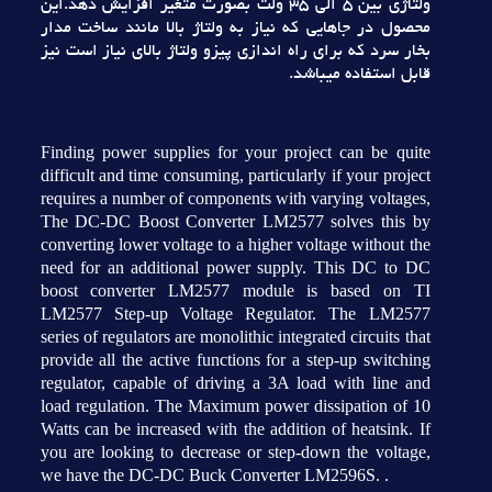
ولتاژي بين 5 الي 35 ولت بصورت متغير افزايش دهد.اين
محصول در جاهايي که نياز به ولتاژ بالا مانند ساخت مدار
بخار سرد که براي راه اندازي پيزو ولتاژ بالاي نياز است نيز
قابل استفاده ميباشد.
Finding power supplies for your project can be quite
difficult and time consuming, particularly if your project
requires a number of components with varying voltages,
The DC-DC Boost Converter LM2577 solves this by
converting lower voltage to a higher voltage without the
need for an additional power supply. This DC to DC
boost converter LM2577 module is based on TI
LM2577 Step-up Voltage Regulator. The LM2577
series of regulators are monolithic integrated circuits that
provide all the active functions for a step-up switching
regulator, capable of driving a 3A load with line and
load regulation. The Maximum power dissipation of 10
Watts can be increased with the addition of heatsink. If
you are looking to decrease or step-down the voltage,
we have the DC-DC Buck Converter LM2596S. .