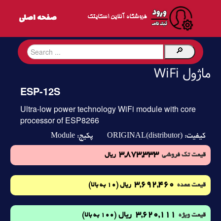
فروشگاه آنلاین اسکایتک
ماژول WiFi
ESP-12S
Ultra-low power technology WiFi module with core
processor of ESP8266
Module
ORIGINAL(distributor)
کیفیت:
پکیج:
3,873,333
قیمت تک فروشی
ریال
3,692,460
(10 به بالا)
قیمت عمده
ریال
3,620,111
ریال
(100 به بالا)
قیمت ویژه