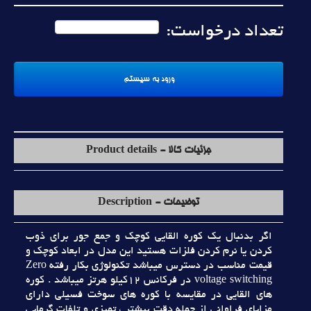
تعداد درخواست:
جزئیات کالا - Product details
توضیحات - Description
اگر بدنبال يک کوره القايي کوچک و جمع جور براي ذوب
کردن يا نرم کردن فلزات هستيد اين مدل در ابعاد کوچک و
قيمت مناسب در دسترس ميباشد تکنولوژي بکار رفته Zero
voltage switching در فرکانس 12کيلو هرتز ميباشد . کوره
هاي القايي در مقايسه با کوره هاي سوخت فسيلي داراي
مزاياي فراواني از جمله دقت بيشتر ، تميزي و تلفات گرمايي