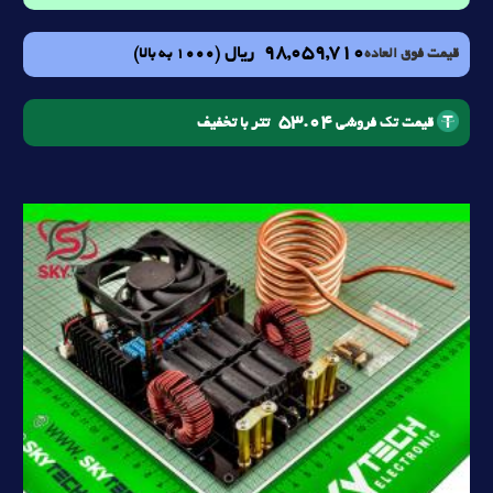
98,059,710
ریال
(1000 به بالا)
قیمت فوق العاده
53.04
تتر با تخفیف
قیمت تک فروشی