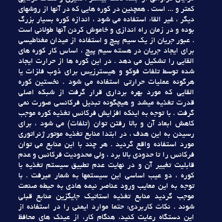
کمتر و ... است . همچنين در کوره هايي که در آنها از روشهاي
ديگر ، غير القاء استفاده مي شود ، اندازه کوره بسيار بزرگ
بوده و در زمان راه اندازي و خاموش کردن آنها طولاني است
. عبور جريان از يک سيم پيچ و استفاده از ميدان مغناطيسي
براي ايجاد جريان در هسته سيم پيچ ، اساس کار کوره هاي
القايي را تشکيل مي دهد . در اين کوره ها از حرارت ايجاد
شده توسط تلفات فوکو و هيسترزيس براي ذوب فلزات يا
هرگونه عمليات حرارتي استفاده مي شود . نخستين کوره
القايي که مورد بهره برداري قرار گرفت از شبکه اصلي
قدرت تغذيه ميشد و هيچگونه تبديل فرکانسي صورت نمي
گرفت . با توجه به اينکه افزايش فرکانس تغذيه کوره موجب
کاهش ابعاد آن و بالا رفتن توان (تلفات) مي شود ، براي
رسيدن به اين هدف ، در ابتدا منابع تغذيه موتور ژنراتوري
مورد استفاده واقع گرديد . هر چند با اين منابع مي توان
فرکانس را تا حدودي بالا برد ، ولي محدوديت فرکانس و عدم
قابليت تغيير آن و در نهايت عدم تطبيق سيستم تغذيه با
کوره ، دو عيب اساسي اين سيستمها به شمار ميرفت . با
توجه به اين معايب ورود عناصر نيمه هادي به حيطه صنعت
موجب گرديد منابع تغذيه استاتيک جايگزين منابع قبلي
شوند . نکات کاربردي: حتما موارد ايمني را در استفاده از
اين دستگاه رعايت کنيد، هنگام کار، از عينک هاي محافظ