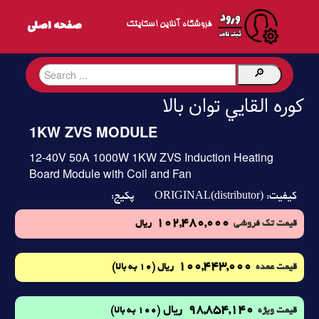
فروشگاه آنلاین اسکایتک
کوره القايي توان بالا
1KW ZVS MODULE
12-40V 50A 1000W 1KW ZVS Induction Heating
Board Module with Coil and Fan
ORIGINAL(distributor)
کیفیت:
پکیج:
102,480,000
قیمت تک فروشی
ریال
100,443,000
(10 به بالا)
قیمت عمده
ریال
98,854,140
ریال
(100 به بالا)
قیمت ویژه