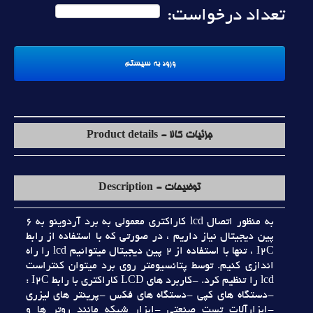
تعداد درخواست:
جزئیات کالا - Product details
توضیحات - Description
به منظور اتصال lcd كاراكتري معمولي به برد آردوينو به 6
پين ديجيتال نياز داريم ، در صورتي كه با استفاده از رابط
I2C ، تنها با استفاده از 2 پين ديجيتال ميتوانيم lcd را راه
اندازي كنيم. توسط پتانسيومتر روي برد ميتوان كنتراست
lcd را تنظيم كرد. -کاربرد هاي LCD کاراکتري با رابط I2C :
-دستگاه هاي کپي -دستگاه هاي فکس -پرينتر هاي ليزري
-ابزارآلات تست صنعتي -ابزار شبکه مانند روتر ها و