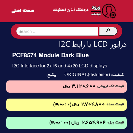
فروشگاه آنلاین اسکایتک
درایور LCD با رابط I2C
PCF8574 Module Dark Blue
I2C interface for 2x16 and 4x20 LCD displays
ORIGINAL(distributor)
کیفیت:
پکیج:
3,120,600
قیمت تک فروشی
ریال
2,704,800
(10 به بالا)
قیمت عمده
ریال
2,654,904
ریال
(100 به بالا)
قیمت ویژه