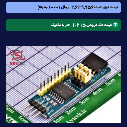
2,629,956
ریال
(1000 به بالا)
قیمت فوق العاده
1.615
تتر با تخفیف
قیمت تک فروشی