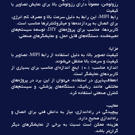
رزولوشن: معمولاً داراي رزولوشن بالا براي نمايش تصاوير با
کيفيت
رابط MIPI: اين رابط به دليل سرعت بالا و مصرف کم انرژي،
براي اتصال به پردازنده‌ها و ميکروکنترلرها مناسب است.
کاربردها: مناسب براي پروژه‌هاي DIY، توسعه سيستم‌هاي
تعبيه‌شده، دستگاه‌هاي قابل حمل، و نمايشگرهاي صنعتي.
مزايا:
کيفيت تصوير بالا: به دليل استفاده از رابط MIPI، تصاوير با
کيفيت و سرعت بالا منتقل مي‌شوند.
اندازه مناسب: 10.1 اينچ اندازه‌اي مناسب براي بسياري از
کاربردهاي نمايشگر است.
انعطاف‌پذيري در استفاده: مي‌توان از اين برد در پروژه‌هاي
مختلفي مانند رباتيک، دستگاه‌هاي پزشکي، و سيستم‌هاي
کنترل صنعتي استفاده کرد.
معايب:
پيچيدگي در راه‌اندازي: نياز به دانش فني براي اتصال و
راه‌اندازي صحيح دارد.
هزينه: ممکن است نسبت به برخي از نمايشگرهاي ديگر
گران‌تر باشد.