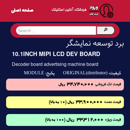
فروشگاه آنلاین اسکایتک
برد توسعه نمایشگر
10.1INCH MIPI LCD DEV BOARD
Decoder board advertising machine board
MODULE
ORIGINAL(distributor)
کیفیت:
پکیج:
34,740,000
قیمت تک فروشی
ریال
33,900,000
(10 به بالا)
قیمت عمده
ریال
33,312,000
ریال
(100 به بالا)
قیمت ویژه