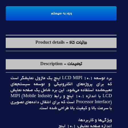
جزئیات کالا - Product details
توضیحات - Description
برد توسعه LCD MIPI 10.1 اينچ يک ماژول نمايشگر است
که براي پروژه‌هاي الکترونيکي و توسعه سيستم‌هاي
تعبيه‌شده استفاده مي‌شود. اين برد شامل يک صفحه نمايش
LCD با اندازه 10.1 اينچ و رابط MIPI (Mobile Industry
Processor Interface) است که براي انتقال داده‌هاي تصويري
با سرعت بالا و کيفيت بالا طراحي شده است.
ويژگي‌ها و کاربردها:
اندازه صفحه نمايش: 10.1 اينچ