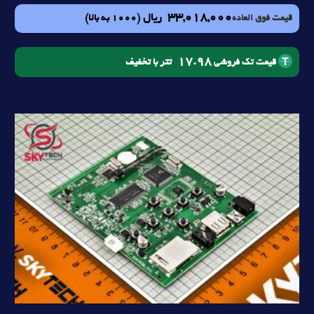
33,018,000
ریال
(1000 به بالا)
قیمت فوق العاده
17.98
تتر با تخفیف
قیمت تک فروشی