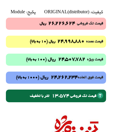
Module
ORIGINAL(distributor)
کیفیت:
پکیج:
26,226,624
قیمت تک فروشی
ریال
24,998,880
(10 به بالا)
قیمت عمده
ریال
24,507,782
ریال
(100 به بالا)
قیمت ویژه
24,262,234
ریال
(1000 به بالا)
قیمت فوق العاده
13.574
تتر با تخفیف
قیمت تک فروشی