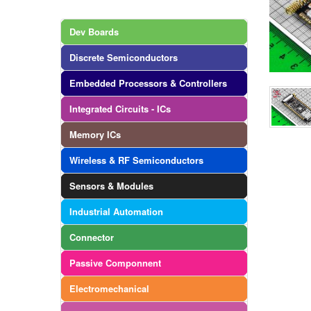
Dev Boards
Discrete Semiconductors
Embedded Processors & Controllers
Integrated Circuits - ICs
Memory ICs
Wireless & RF Semiconductors
Sensors & Modules
Industrial Automation
Connector
Passive Componnent
Electromechanical