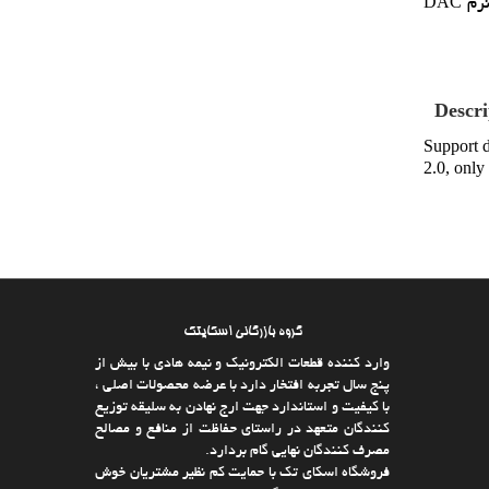
کند پشتيباني از USB 2.0، فقط عملکرد CDC، پشتيباني از حالت HID و ميزبان پشتيباني از رابط صوتي ديجيتال I2S، همچنين از صداي نرم DAC
Descri
Support 
2.0, only
گروه بازرگانی اسکایتک
وارد كننده قطعات الکترونیک و نیمه هادی با بیش از
پنج سال تجربه افتخار دارد با عرضه محصولات اصلی ،
با كیفیت و استاندارد جهت ارج نهادن به سلیقه توزیع
كنندگان متعهد در راستای حفاظت از منافع و مصالح
مصرف كنندگان نهایی گام بردارد.
فروشگاه اسکای تک با حمایت كم نظیر مشتریان خوش