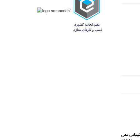
گانه، فقط از شبکه 4G پشتيباني مي کند، از 2G/3G/5G پشتيباني نمي کند، از ارتباطات Wifi پشتيباني نمي