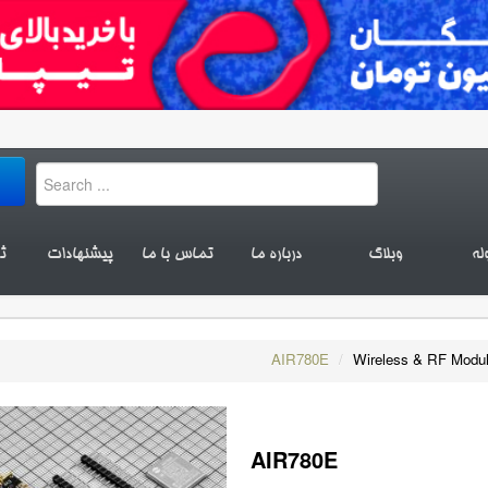
له
وبلاگ
درباره ما
تماس با ما
پیشنهادات
ث
AIR780E
/
Wireless & RF Modu
AIR780E