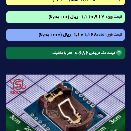
1,110,912
ریال
(100 به بالا)
قیمت ویژه
1,101,168
ریال
(1000 به بالا)
قیمت فوق العاده
0.686
تتر با تخفیف
قیمت تک فروشی