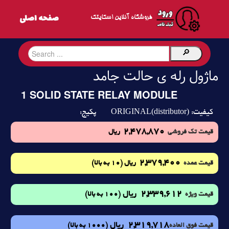
فروشگاه آنلاین اسکایتک
ماژول رله ی حالت جامد
1 SOLID STATE RELAY MODULE
ORIGINAL(distributor)
کیفیت:
پکیج:
2,478,870
قیمت تک فروشی
ریال
2,379,400
(10 به بالا)
قیمت عمده
ریال
2,339,612
ریال
(100 به بالا)
قیمت ویژه
2,319,718
ریال
(1000 به بالا)
قیمت فوق العاده