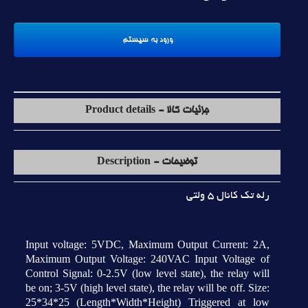
جزئیات کالا - Product details
توضیحات - Description
رله تک کانال 5 ولتي
Input voltage: 5VDC, Maximum Output Current: 2A,
Maximum Output Voltage: 240VAC Input Voltage of
Control Signal: 0-2.5V (low level state), the relay will
be on; 3-5V (high level state), the relay will be off. Size:
25*34*25 (Length*Width*Height) Triggered at low