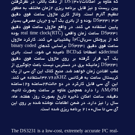
که علاوه بر امکاناتDS1307 از دقت بالاتر، در نظرگرفتن
پين ريست و نيز قابل برنامه ريزي 2زمان مختلف به منظور
تنظيم آلارم است. ولتاژ کاري ماژول ساعت فوق دقيق
DS3231 3.3 بوده و از باتري بک آپ و جريان مصرفي بسيار
پايين استفاده مي کند. در واقع ماژول ساعت فوق دقيق
DS3231 ساعت زمان واقعي real time clock(RTC) بوده
که از پروتکل سريالI2C پشتيباني مي کند. کارکرد ماژول
ساعت فوق دقيق DS3231 براساس کدهاي binary coded
decimalکه اصطلاحا کدBCD ناميده مي شود، است. باتري
بک آپ قرار گرفته بر روي ماژول ساعت فوق دقيق
DS3231 زمانيکه برق در دسترس نيست باعث جلوگيري از
عقب افتادن زمان خواهد شد. منبع کلاک اين آي سي از يک
کريستال ساعت به فرکانس 32.768KHZاستفاده مي کند.
اين آي سي قابل کارکرد در دو حالت24ساعته و12ساعته
AM/PM را دارد همچنين علاوه بر ساعت بصورت ثانيه،
دقيقه، ساعت امکان ذخيره تاريخ بصورت روز، هفته، ماه،
سال را نيز دارد. در ضمن اطلاعات نوشته شده بر روي اين
آي سي تا سال2100 برنامه ريزي شده است.
The DS3231 is a low-cost, extremely accurate I²C real-