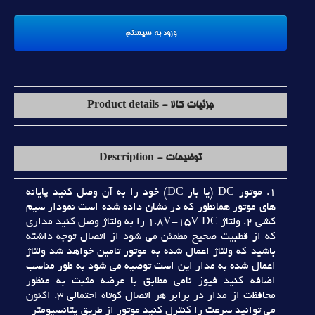
جزئیات کالا - Product details
توضیحات - Description
1. موتور DC (يا بار DC) خود را به آن وصل کنيد پايانه
هاي موتور همانطور که در نشان داده شده است نمودار سيم
کشي 2. ولتاژ 1.8V-15V DC را به ولتاژ وصل کنيد مداري
که از قطبيت صحيح مطمئن مي شود از اتصال توجه داشته
باشيد که ولتاژ اعمال شده به موتور تامين خواهد شد ولتاژ
اعمال شده به مدار اين است توصيه مي شود به طور مناسب
اضافه کنيد فيوز نامي مطابق با عرضه مثبت به منظور
محافظت از مدار در برابر هر اتصال کوتاه احتمالي 3. اکنون
مي توانيد سرعت را کنترل کنيد موتور از طريق پتانسيومتر