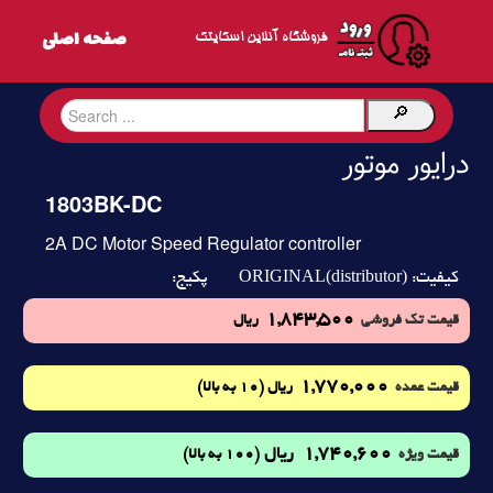
فروشگاه آنلاین اسکایتک
درایور موتور
1803BK-DC
2A DC Motor Speed Regulator controller
ORIGINAL(distributor)
کیفیت:
پکیج:
1,843,500
قیمت تک فروشی
ریال
1,770,000
(10 به بالا)
قیمت عمده
ریال
1,740,600
ریال
(100 به بالا)
قیمت ویژه