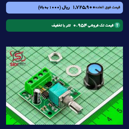
1,725,900
ریال
(1000 به بالا)
قیمت فوق العاده
0.954
تتر با تخفیف
قیمت تک فروشی