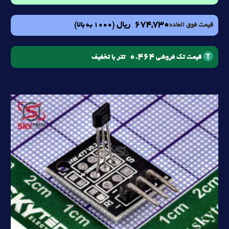
674,730
ریال
(1000 به بالا)
قیمت فوق العاده
0.464
تتر با تخفیف
قیمت تک فروشی